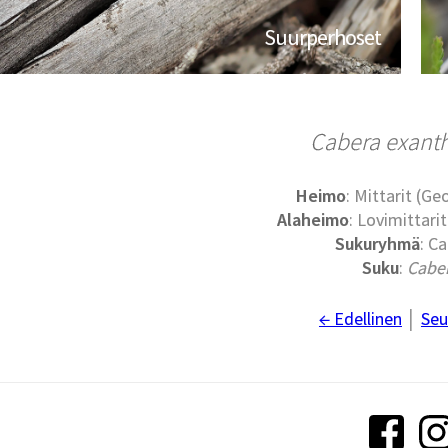
Suurperhoset
Cabera exant
Heimo
: Mittarit (G
Alaheimo
: Lovimittari
Sukuryhmä
: Ca
Suku
:
Cabe
← Edellinen
│
Seu