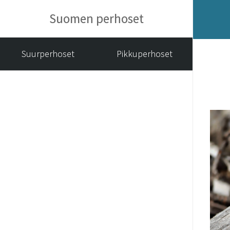
Suomen perhoset
Suurperhoset
Pikkuperhoset