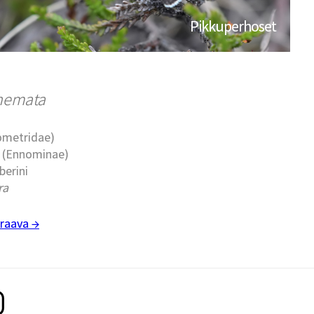
Pikkuperhoset
hemata
eometridae)
t (Ennominae)
berini
ra
raava →