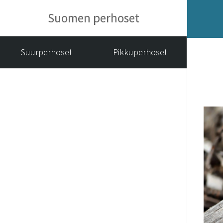
Suomen perhoset
Suurperhoset
Pikkuperhoset