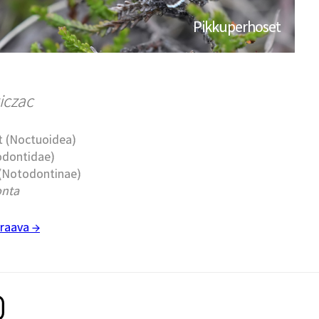
Pikkuperhoset
iczac
t (Noctuoidea)
todontidae)
 (Notodontinae)
nta
raava →