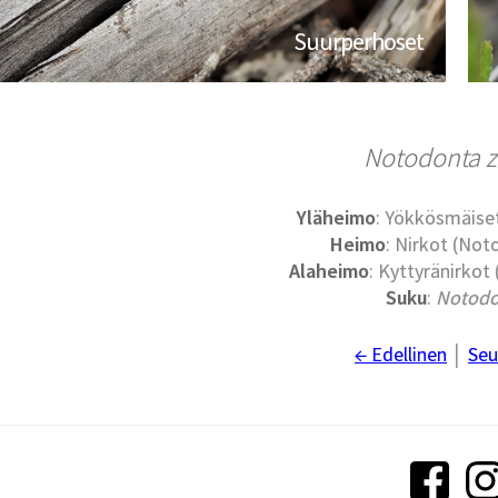
Suurperhoset
Notodonta z
Yläheimo
: Yökkösmäise
Heimo
: Nirkot (No
Alaheimo
: Kyttyränirkot
Suku
:
Notodo
← Edellinen
│
Seu