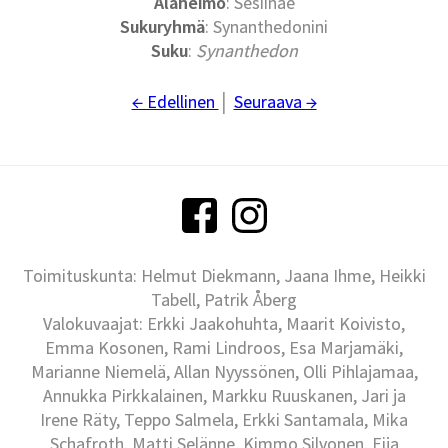
Alaheimo
: Sesiinae
Sukuryhmä
: Synanthedonini
Suku
:
Synanthedon
← Edellinen
│
Seuraava →
Toimituskunta: Helmut Diekmann, Jaana Ihme, Heikki
Tabell, Patrik Åberg
Valokuvaajat: Erkki Jaakohuhta, Maarit Koivisto,
Emma Kosonen, Rami Lindroos, Esa Marjamäki,
Marianne Niemelä, Allan Nyyssönen, Olli Pihlajamaa,
Annukka Pirkkalainen, Markku Ruuskanen, Jari ja
Irene Räty, Teppo Salmela, Erkki Santamala, Mika
Schafroth, Matti Selänne, Kimmo Silvonen, Eija