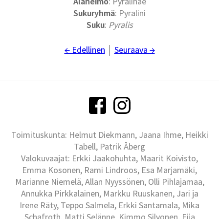
Alaheimo
: Pyralinae
Sukuryhmä
: Pyralini
Suku
:
Pyralis
← Edellinen
│
Seuraava →
Toimituskunta: Helmut Diekmann, Jaana Ihme, Heikki
Tabell, Patrik Åberg
Valokuvaajat: Erkki Jaakohuhta, Maarit Koivisto,
Emma Kosonen, Rami Lindroos, Esa Marjamäki,
Marianne Niemelä, Allan Nyyssönen, Olli Pihlajamaa,
Annukka Pirkkalainen, Markku Ruuskanen, Jari ja
Irene Räty, Teppo Salmela, Erkki Santamala, Mika
Schafroth, Matti Selänne, Kimmo Silvonen, Eija