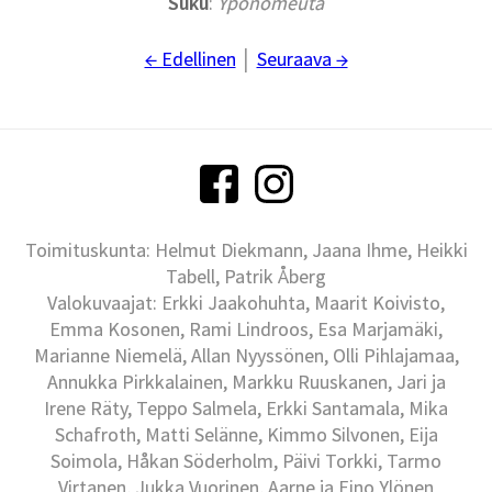
Suku
:
Yponomeuta
← Edellinen
│
Seuraava →
Toimituskunta: Helmut Diekmann, Jaana Ihme, Heikki
Tabell, Patrik Åberg
Valokuvaajat: Erkki Jaakohuhta, Maarit Koivisto,
Emma Kosonen, Rami Lindroos, Esa Marjamäki,
Marianne Niemelä, Allan Nyyssönen, Olli Pihlajamaa,
Annukka Pirkkalainen, Markku Ruuskanen, Jari ja
Irene Räty, Teppo Salmela, Erkki Santamala, Mika
Schafroth, Matti Selänne, Kimmo Silvonen, Eija
Soimola, Håkan Söderholm, Päivi Torkki, Tarmo
Virtanen, Jukka Vuorinen, Aarne ja Eino Ylönen