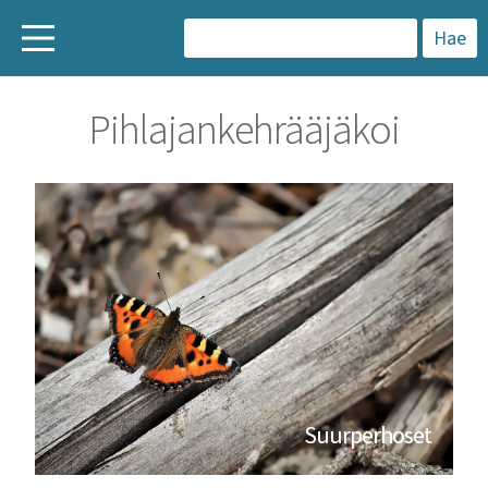
H
a
Pihlajankehrääjäkoi
k
u
:
Suurperhoset