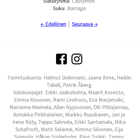
Sukuryhmä
: Cassymini
Suku
:
Narraga
← Edellinen
│
Seuraava →
Toimituskunta: Helmut Diekmann, Jaana Ihme, Heikki
Tabell, Patrik Åberg
Valokuvaajat: Erkki Jaakohuhta, Maarit Koivisto,
Emma Kosonen, Rami Lindroos, Esa Marjamäki,
Marianne Niemelä, Allan Nyyssönen, Olli Pihlajamaa,
Annukka Pirkkalainen, Markku Ruuskanen, Jari ja
Irene Räty, Teppo Salmela, Erkki Santamala, Mika
Schafroth, Matti Selänne, Kimmo Silvonen, Eija
Soimola, Håkan Söderholm, Päivi Torkki, Tarmo