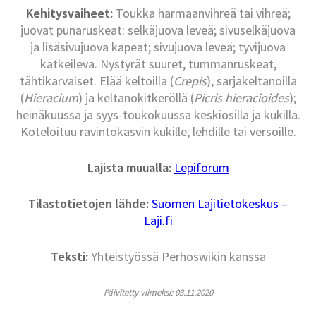
Kehitysvaiheet:
Toukka harmaanvihreä tai vihreä;
juovat punaruskeat: selkäjuova leveä; sivuselkäjuova
ja lisäsivujuova kapeat; sivujuova leveä; tyvijuova
katkeileva. Nystyrät suuret, tummanruskeat,
tähtikarvaiset. Elää keltoilla (
Crepis
), sarjakeltanoilla
(
Hieracium
) ja keltanokitkeröllä (
Picris hieracioides
);
heinäkuussa ja syys-toukokuussa keskiosilla ja kukilla.
Koteloituu ravintokasvin kukille, lehdille tai versoille.
Lajista muualla:
Lepiforum
Tilastotietojen lähde:
Suomen Lajitietokeskus –
Laji.fi
Teksti:
Yhteistyössä Perhoswikin kanssa
Päivitetty viimeksi: 03.11.2020