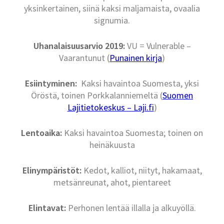
yksinkertainen, siinä kaksi maljamaista, ovaalia
signumia.
Uhanalaisuusarvio 2019:
VU = Vulnerable –
Vaarantunut (
Punainen kirja
)
Esiintyminen:
Kaksi havaintoa Suomesta, yksi
Öröstä, toinen Porkkalanniemeltä (
Suomen
Lajitietokeskus – Laji.fi
)
Lentoaika:
Kaksi havaintoa Suomesta; toinen on
heinäkuusta
Elinympäristöt:
Kedot, kalliot, niityt, hakamaat,
metsänreunat, ahot, pientareet
Elintavat:
Perhonen lentää illalla ja alkuyöllä.