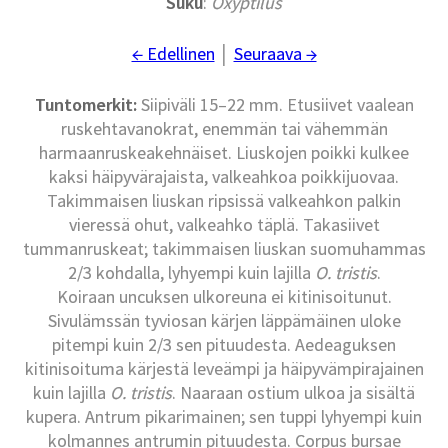
Suku
:
Oxyptilus
← Edellinen
│
Seuraava →
Tuntomerkit:
Siipiväli 15–22 mm. Etusiivet vaalean
ruskehtavanokrat, enemmän tai vähemmän
harmaanruskeakehnäiset. Liuskojen poikki kulkee
kaksi häipyvärajaista, valkeahkoa poikkijuovaa.
Takimmaisen liuskan ripsissä valkeahkon palkin
vieressä ohut, valkeahko täplä. Takasiivet
tummanruskeat; takimmaisen liuskan suomuhammas
2/3 kohdalla, lyhyempi kuin lajilla
O. tristis
.
Koiraan uncuksen ulkoreuna ei kitinisoitunut.
Sivulämssän tyviosan kärjen läppämäinen uloke
pitempi kuin 2/3 sen pituudesta. Aedeaguksen
kitinisoituma kärjestä leveämpi ja häipyvämpirajainen
kuin lajilla
O. tristis
. Naaraan ostium ulkoa ja sisältä
kupera. Antrum pikarimainen; sen tuppi lyhyempi kuin
kolmannes antrumin pituudesta. Corpus bursae