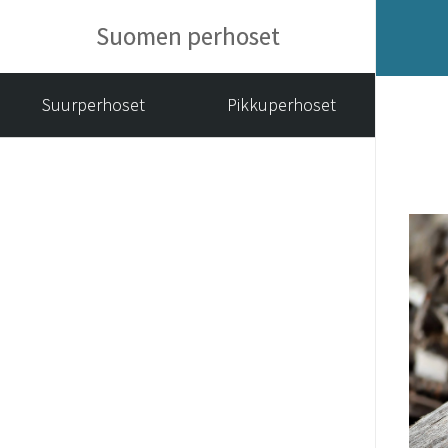
Suomen perhoset
Suurperhoset
Pikkuperhoset