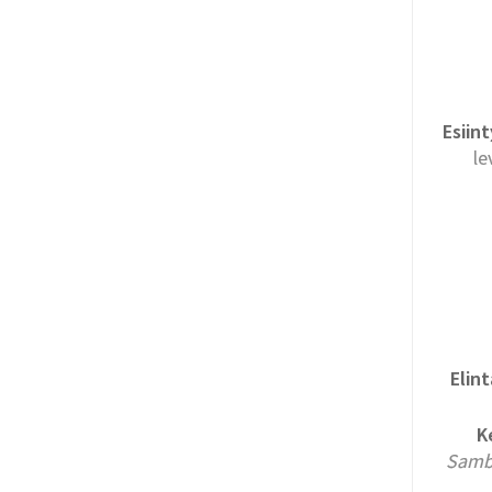
Esiin
le
Elin
K
Samb