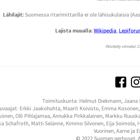
Lähilajit:
Suomessa ritarimittarilla ei ole lähisukulaisia (Aa
Lajista muualla:
Wikipedia
,
Lepifor
Päivitetty viimeksi: 2
Toimituskunta: Helmut Diekmann, Jaana Ih
uvaajat: Erkki Jaakohuhta, Maarit Koivisto, Emma Kosonen,
önen, Olli Pihlajamaa, Annukka Pirkkalainen, Markku Ruuskan
ka Schafroth, Matti Selänne, Kimmo Silvonen, Eija Soimola, 
Vuorinen, Aarne ja 
© 2022 Suomen perhoset, Al