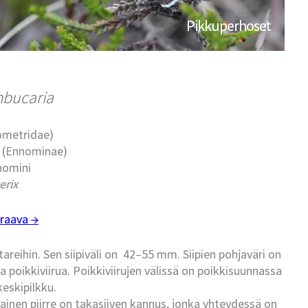
Pikkuperhoset
mbucaria
eometridae)
t (Ennominae)
nomini
erix
raava →
reihin. Sen siipiväli on 42–55 mm. Siipien pohjaväri on
a poikkiviirua. Poikkiviirujen välissä on poikkisuunnassa
keskipilkku.
mainen piirre on takasiiven kannus, jonka yhteydessä on