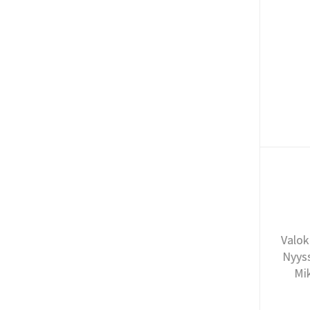
Valok
Nyyss
Mi