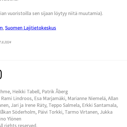
sian vuoristoilla sen sijaan löytyy niitä muutamia).
um
,
Suomen Lajitietokeskus
7.8.2024
me, Heikki Tabell, Patrik Åberg
 Rami Lindroos, Esa Marjamäki, Marianne Niemelä, Allan
en, Jari ja Irene Räty, Teppo Salmela, Erkki Santamala,
Håkan Söderholm, Päivi Torkki, Tarmo Virtanen, Jukka
Eino Ylönen
l rights reserved.