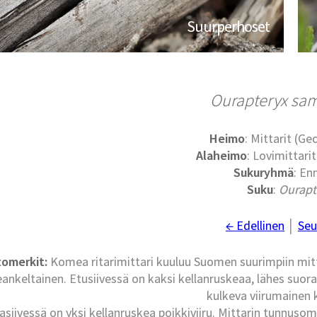
Suurperhoset
Ourapteryx sa
Heimo
: Mittarit (G
Alaheimo
: Lovimittari
Sukuryhmä
: En
Suku
:
Ourapt
← Edellinen
│
Seu
omerkit:
Komea ritarimittari kuuluu Suomen suurimpiin mitta
eankeltainen. Etusiivessä on kaksi kellanruskeaa, lähes suora
kulkeva viirumainen 
asiivessä on yksi kellanruskea poikkiviiru. Mittarin tunnuso