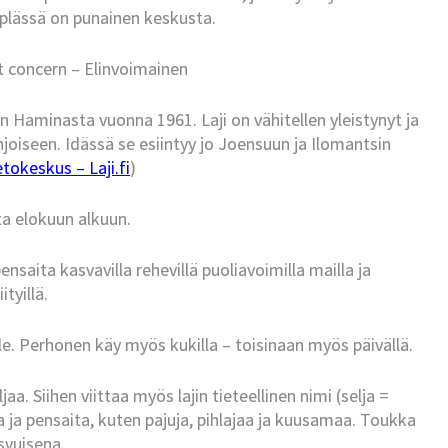
plässä on punainen keskusta.
t concern – Elinvoimainen
in Haminasta vuonna 1961. Laji on vähitellen yleistynyt ja
joiseen. Idässä se esiintyy jo Joensuun ja Ilomantsin
tokeskus – Laji.fi
)
a elokuun alkuun.
pensaita kasvavilla rehevillä puoliavoimilla mailla ja
ityillä.
lle. Perhonen käy myös kukilla – toisinaan myös päivällä.
. Siihen viittaa myös lajin tieteellinen nimi (selja =
 ja pensaita, kuten pajuja, pihlajaa ja kuusamaa. Toukka
svuisena.