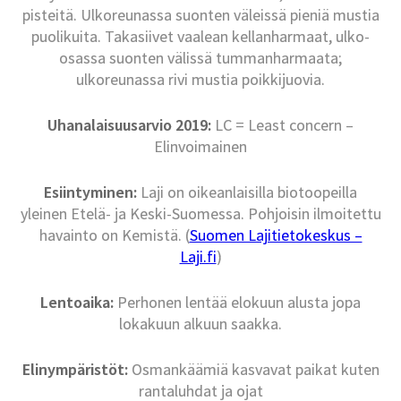
pisteitä. Ulkoreunassa suonten väleissä pieniä mustia
puolikuita. Takasiivet vaalean kellanharmaat, ulko-
osassa suonten välissä tummanharmaata;
ulkoreunassa rivi mustia poikkijuovia.
Uhanalaisuusarvio 2019:
LC = Least concern –
Elinvoimainen
Esiintyminen:
Laji on oikeanlaisilla biotoopeilla
yleinen Etelä- ja Keski-Suomessa. Pohjoisin ilmoitettu
havainto on Kemistä. (
Suomen Lajitietokeskus –
Laji.fi
)
Lentoaika:
Perhonen lentää elokuun alusta jopa
lokakuun alkuun saakka.
Elinympäristöt:
Osmankäämiä kasvavat paikat kuten
rantaluhdat ja ojat