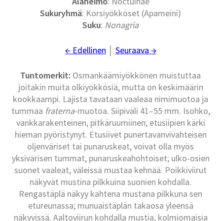
Alaheimo
: Noctuinae
Sukuryhmä
: Korsiyökköset (Apameini)
Suku
:
Nonagria
← Edellinen
│
Seuraava →
Tuntomerkit:
Osmankäämiyökkönen muistuttaa
joitakin muita olkiyökkösiä, mutta on keskimäärin
kookkaampi. Lajista tavataan vaaleaa nimimuotoa ja
tummaa
fraterna
-muotoa. Siipiväli 41–55 mm. Isohko,
vankkarakenteinen, pitkäruumiinen; etusiipien kärki
hieman pyöristynyt. Etusiivet punertavanvivahteisen
oljenväriset tai punaruskeat, voivat olla myös
yksivärisen tummat, punaruskeahohtoiset; ulko-osien
suonet vaaleat, väleissä mustaa kehnää. Poikkiviirut
näkyvät mustina pilkkuina suonien kohdalla.
Rengastäplä näkyy kahtena mustana pilkkuna sen
etureunassa; munuaistäplän takaosa yleensä
näkyvissä. Aaltoviirun kohdalla mustia, kolmiomaisia