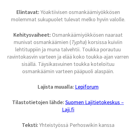
Elintavat:
Yöaktiivisen osmankäämiyökkösen
molemmat sukupuolet tulevat melko hyvin valolle.
Kehitysvaiheet:
Osmankäämiyökkösen naaraat
munivat osmankäämien (
Typha
) korsissa kuiviin
lehtituppiin ja muna talvehtii. Toukka porautuu
ravintokasvin varteen ja elää koko toukka-ajan varren
sisällä. Täysikasvuinen toukka koteloituu
osmankäämin varteen pääpuoli alaspäin.
Lajista muualla:
Lepiforum
Tilastotietojen lähde:
Suomen Lajitietokeskus –
Laji.fi
Teksti:
Yhteistyössä Perhoswikin kanssa