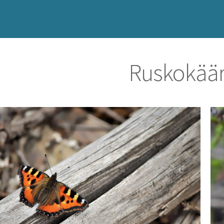
Ruskokäär