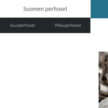
Suomen perhoset
Suurperhoset
Pikkuperhoset