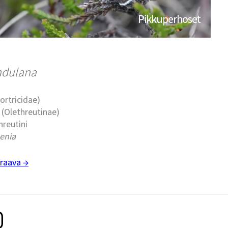
Pikkuperhoset
ndulana
Tortricidae)
t (Olethreutinae)
hreutini
enia
raava →