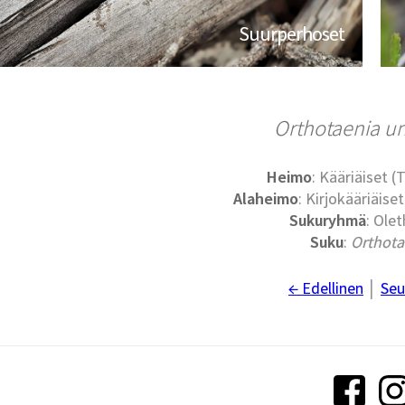
Suurperhoset
Orthotaenia u
Heimo
: Kääriäiset (
Alaheimo
: Kirjokääriäise
Sukuryhmä
: Olet
Suku
:
Orthota
← Edellinen
│
Seu