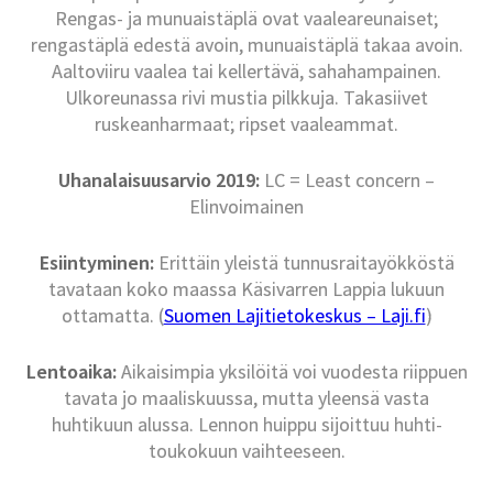
Rengas- ja munuaistäplä ovat vaaleareunaiset;
rengastäplä edestä avoin, munuaistäplä takaa avoin.
Aaltoviiru vaalea tai kellertävä, sahahampainen.
Ulkoreunassa rivi mustia pilkkuja. Takasiivet
ruskeanharmaat; ripset vaaleammat.
Uhanalaisuusarvio 2019:
LC = Least concern –
Elinvoimainen
Esiintyminen:
Erittäin yleistä tunnusraitayökköstä
tavataan koko maassa Käsivarren Lappia lukuun
ottamatta. (
Suomen Lajitietokeskus – Laji.fi
)
Lentoaika:
Aikaisimpia yksilöitä voi vuodesta riippuen
tavata jo maaliskuussa, mutta yleensä vasta
huhtikuun alussa. Lennon huippu sijoittuu huhti-
toukokuun vaihteeseen.