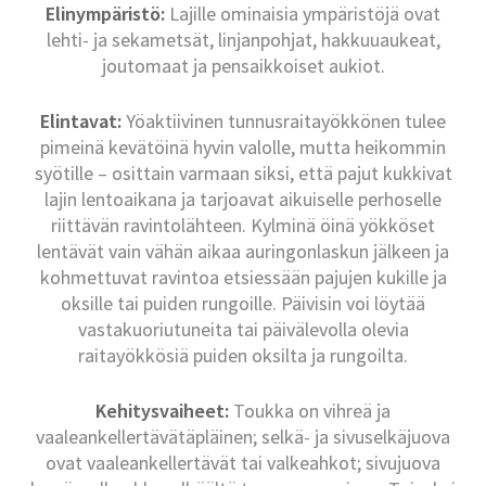
Elinympäristö:
Lajille ominaisia ympäristöjä ovat
lehti- ja sekametsät, linjanpohjat, hakkuuaukeat,
joutomaat ja pensaikkoiset aukiot.
Elintavat:
Yöaktiivinen tunnusraitayökkönen tulee
pimeinä kevätöinä hyvin valolle, mutta heikommin
syötille – osittain varmaan siksi, että pajut kukkivat
lajin lentoaikana ja tarjoavat aikuiselle perhoselle
riittävän ravintolähteen. Kylminä öinä yökköset
lentävät vain vähän aikaa auringonlaskun jälkeen ja
kohmettuvat ravintoa etsiessään pajujen kukille ja
oksille tai puiden rungoille. Päivisin voi löytää
vastakuoriutuneita tai päivälevolla olevia
raitayökkösiä puiden oksilta ja rungoilta.
Kehitysvaiheet:
Toukka on vihreä ja
vaaleankellertävätäpläinen; selkä- ja sivuselkäjuova
ovat vaaleankellertävät tai valkeahkot; sivujuova