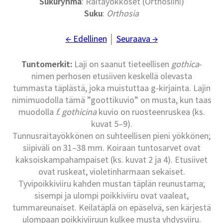
Sukuryhmä
: Raitayökköset (Orthosiini)
Suku
:
Orthosia
← Edellinen
│
Seuraava →
Tuntomerkit:
Laji on saanut tieteellisen
gothica
-
nimen perhosen etusiiven keskellä olevasta
tummasta täplästä, joka muistuttaa g-kirjainta. Lajin
nimimuodolla tämä ”goottikuvio” on musta, kun taas
muodolla
f. gothicina
kuvio on ruosteenruskea (ks.
kuvat 5–9).
Tunnusraitayökkönen on suhteellisen pieni yökkönen;
siipiväli on 31–38 mm. Koiraan tuntosarvet ovat
kaksoiskampahampaiset (ks. kuvat 2 ja 4). Etusiivet
ovat ruskeat, violetinharmaan sekaiset.
Tyvipoikkiviiru kahden mustan täplän reunustama;
sisempi ja ulompi poikkiviiru ovat vaaleat,
tummareunaiset. Keilatäplä on epäselvä, sen kärjestä
ulompaan poikkiviiruun kulkee musta yhdysviiru.