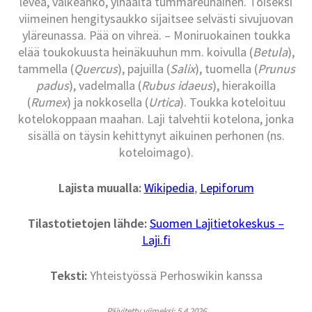
leveä, valkeahko, ylhäältä tummareunainen. Toiseksi
viimeinen hengitysaukko sijaitsee selvästi sivujuovan
yläreunassa. Pää on vihreä. – Moniruokainen toukka
elää toukokuusta heinäkuuhun mm. koivulla (
Betula
),
tammella (
Quercus
), pajuilla (
Salix
), tuomella (
Prunus
padus
), vadelmalla (
Rubus idaeus
), hierakoilla
(
Rumex
) ja nokkosella (
Urtica
). Toukka koteloituu
kotelokoppaan maahan. Laji talvehtii kotelona, jonka
sisällä on täysin kehittynyt aikuinen perhonen (ns.
koteloimago).
Lajista muualla:
Wikipedia
,
Lepiforum
Tilastotietojen lähde:
Suomen Lajitietokeskus –
Laji.fi
Teksti:
Yhteistyössä Perhoswikin kanssa
Päivitetty viimeksi: 5.4.2026