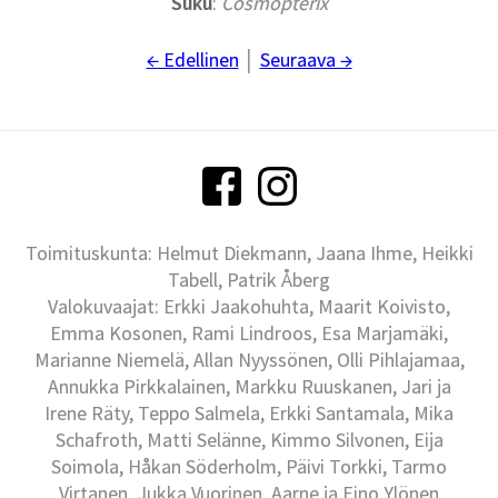
Suku
:
Cosmopterix
← Edellinen
│
Seuraava →
Toimituskunta: Helmut Diekmann, Jaana Ihme, Heikki
Tabell, Patrik Åberg
Valokuvaajat: Erkki Jaakohuhta, Maarit Koivisto,
Emma Kosonen, Rami Lindroos, Esa Marjamäki,
Marianne Niemelä, Allan Nyyssönen, Olli Pihlajamaa,
Annukka Pirkkalainen, Markku Ruuskanen, Jari ja
Irene Räty, Teppo Salmela, Erkki Santamala, Mika
Schafroth, Matti Selänne, Kimmo Silvonen, Eija
Soimola, Håkan Söderholm, Päivi Torkki, Tarmo
Virtanen, Jukka Vuorinen, Aarne ja Eino Ylönen