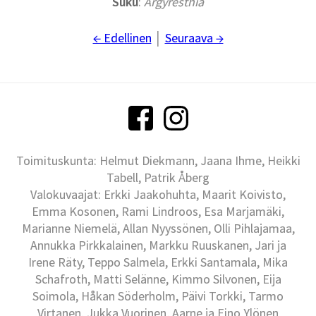
Suku
:
Argyresthia
← Edellinen
│
Seuraava →
Toimituskunta: Helmut Diekmann, Jaana Ihme, Heikki
Tabell, Patrik Åberg
Valokuvaajat: Erkki Jaakohuhta, Maarit Koivisto,
Emma Kosonen, Rami Lindroos, Esa Marjamäki,
Marianne Niemelä, Allan Nyyssönen, Olli Pihlajamaa,
Annukka Pirkkalainen, Markku Ruuskanen, Jari ja
Irene Räty, Teppo Salmela, Erkki Santamala, Mika
Schafroth, Matti Selänne, Kimmo Silvonen, Eija
Soimola, Håkan Söderholm, Päivi Torkki, Tarmo
Virtanen, Jukka Vuorinen, Aarne ja Eino Ylönen