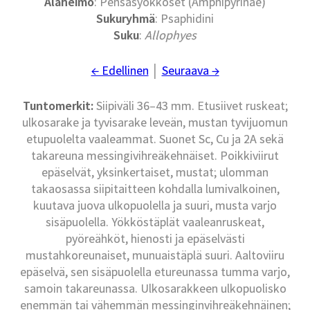
Alaheimo
: Pensasyökköset (Amphipyrinae)
Sukuryhmä
: Psaphidini
Suku
:
Allophyes
← Edellinen
│
Seuraava →
Tuntomerkit:
Siipiväli 36–43 mm. Etusiivet ruskeat;
ulkosarake ja tyvisarake leveän, mustan tyvijuomun
etupuolelta vaaleammat. Suonet Sc, Cu ja 2A sekä
takareuna messingivihreäkehnäiset. Poikkiviirut
epäselvät, yksinkertaiset, mustat; ulomman
takaosassa siipitaitteen kohdalla lumivalkoinen,
kuutava juova ulkopuolella ja suuri, musta varjo
sisäpuolella. Yökköstäplät vaaleanruskeat,
pyöreähköt, hienosti ja epäselvästi
mustahkoreunaiset, munuaistäplä suuri. Aaltoviiru
epäselvä, sen sisäpuolella etureunassa tumma varjo,
samoin takareunassa. Ulkosarakkeen ulkopuolisko
enemmän tai vähemmän messinginvihreäkehnäinen;