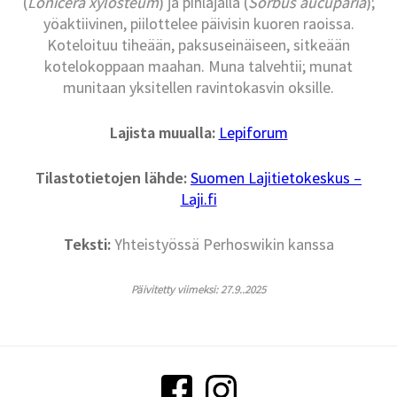
(
Lonicera xylosteum
) ja pihlajalla (
Sorbus aucuparia
);
yöaktiivinen, piilottelee päivisin kuoren raoissa.
Koteloituu tiheään, paksuseinäiseen, sitkeään
kotelokoppaan maahan. Muna talvehtii; munat
munitaan yksitellen ravintokasvin oksille.
Lajista muualla:
Lepiforum
Tilastotietojen lähde:
Suomen Lajitietokeskus –
Laji.fi
Teksti:
Yhteistyössä Perhoswikin kanssa
Päivitetty viimeksi: 27.9..2025