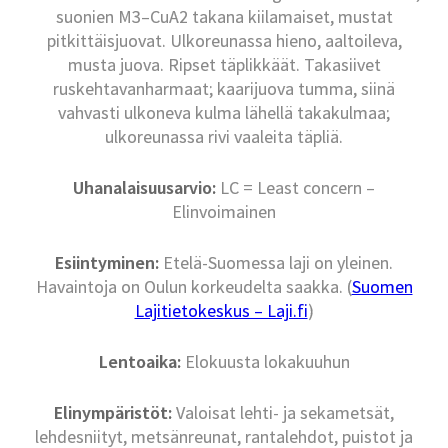
suonien M3–CuA2 takana kiilamaiset, mustat
pitkittäisjuovat. Ulkoreunassa hieno, aaltoileva,
musta juova. Ripset täplikkäät. Takasiivet
ruskehtavanharmaat; kaarijuova tumma, siinä
vahvasti ulkoneva kulma lähellä takakulmaa;
ulkoreunassa rivi vaaleita täpliä.
Uhanalaisuusarvio:
LC = Least concern –
Elinvoimainen
Esiintyminen:
Etelä-Suomessa laji on yleinen.
Havaintoja on Oulun korkeudelta saakka. (
Suomen
Lajitietokeskus – Laji.fi
)
Lentoaika:
Elokuusta lokakuuhun
Elinympäristöt:
Valoisat lehti- ja sekametsät,
lehdesniityt, metsänreunat, rantalehdot, puistot ja