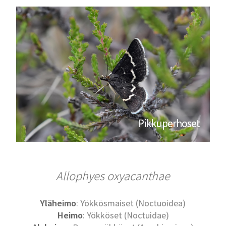
Pikkuperhoset
Allophyes oxyacanthae
Yläheimo
: Yökkösmaiset (Noctuoidea)
Heimo
: Yökköset (Noctuidae)