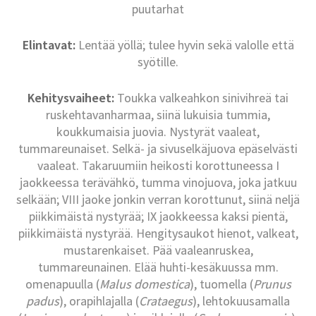
puutarhat
Elintavat:
Lentää yöllä; tulee hyvin sekä valolle että
syötille.
Kehitysvaiheet:
Toukka valkeahkon sinivihreä tai
ruskehtavanharmaa, siinä lukuisia tummia,
koukkumaisia juovia. Nystyrät vaaleat,
tummareunaiset. Selkä- ja sivuselkäjuova epäselvästi
vaaleat. Takaruumiin heikosti korottuneessa I
jaokkeessa terävähkö, tumma vinojuova, joka jatkuu
selkään; VIII jaoke jonkin verran korottunut, siinä neljä
piikkimäistä nystyrää; IX jaokkeessa kaksi pientä,
piikkimäistä nystyrää. Hengitysaukot hienot, valkeat,
mustarenkaiset. Pää vaaleanruskea,
tummareunainen. Elää huhti-kesäkuussa mm.
omenapuulla (
Malus domestica
), tuomella (
Prunus
padus
), orapihlajalla (
Crataegus
), lehtokuusamalla