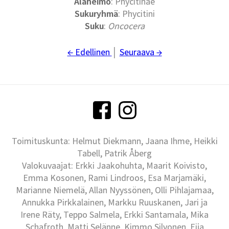
Alaheimo
: Phycitinae
Sukuryhmä
: Phycitini
Suku
:
Oncocera
← Edellinen
│
Seuraava →
Toimituskunta: Helmut Diekmann, Jaana Ihme, Heikki
Tabell, Patrik Åberg
Valokuvaajat: Erkki Jaakohuhta, Maarit Koivisto,
Emma Kosonen, Rami Lindroos, Esa Marjamäki,
Marianne Niemelä, Allan Nyyssönen, Olli Pihlajamaa,
Annukka Pirkkalainen, Markku Ruuskanen, Jari ja
Irene Räty, Teppo Salmela, Erkki Santamala, Mika
Schafroth, Matti Selänne, Kimmo Silvonen, Eija