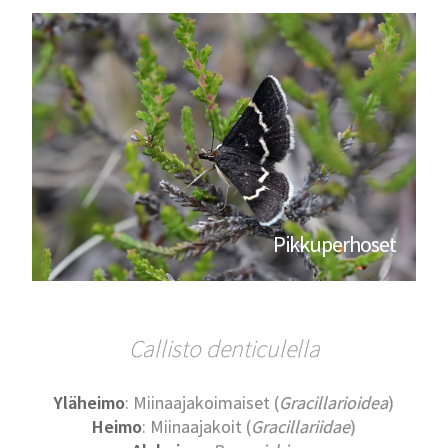
Pikkuperhoset
Callisto denticulella
Yläheimo
: Miinaajakoimaiset (
Gracillarioidea
)
Heimo
: Miinaajakoit (
Gracillariidae
)