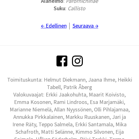
Alaheimo
:
Parornichinae
Suku
:
Callisto
← Edellinen
│
Seuraava →
Toimituskunta: Helmut Diekmann, Jaana Ihme, Heikki
Tabell, Patrik Åberg
Valokuvaajat: Erkki Jaakohuhta, Maarit Koivisto,
Emma Kosonen, Rami Lindroos, Esa Marjamäki,
Marianne Niemelä, Allan Nyyssönen, Olli Pihlajamaa,
Annukka Pirkkalainen, Markku Ruuskanen, Jari ja
Irene Räty, Teppo Salmela, Erkki Santamala, Mika
Schafroth, Matti Selänne, Kimmo Silvonen, Eija