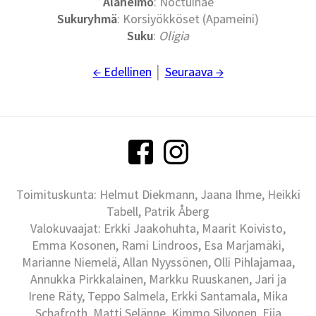
Alaheimo
: Noctuinae
Sukuryhmä
: Korsiyökköset (Apameini)
Suku
:
Oligia
← Edellinen
│
Seuraava →
Toimituskunta: Helmut Diekmann, Jaana Ihme, Heikki
Tabell, Patrik Åberg
Valokuvaajat: Erkki Jaakohuhta, Maarit Koivisto,
Emma Kosonen, Rami Lindroos, Esa Marjamäki,
Marianne Niemelä, Allan Nyyssönen, Olli Pihlajamaa,
Annukka Pirkkalainen, Markku Ruuskanen, Jari ja
Irene Räty, Teppo Salmela, Erkki Santamala, Mika
Schafroth, Matti Selänne, Kimmo Silvonen, Eija