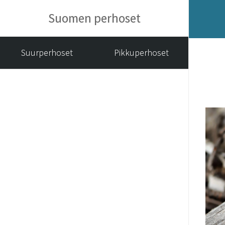
Suomen perhoset
Suurperhoset
Pikkuperhoset