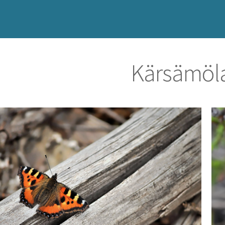
Kärsämöla