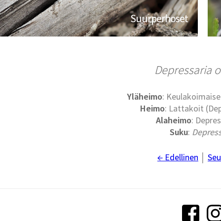
Suurperhoset
Depressaria o
Yläheimo
: Keulakoimaise
Heimo
: Lattakoit (De
Alaheimo
: Depres
Suku
:
Depress
← Edellinen
│
Seu