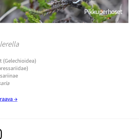
Pikkuperhoset
lerella
t (Gelechioidea)
pressariidae)
sariinae
aria
raava →