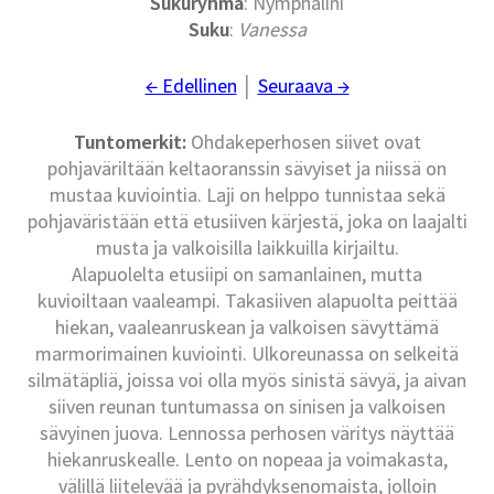
Sukuryhmä
: Nymphalini
Suku
:
Vanessa
← Edellinen
│
Seuraava →
Tuntomerkit:
Ohdakeperhosen siivet ovat
pohjaväriltään keltaoranssin sävyiset ja niissä on
mustaa kuviointia. Laji on helppo tunnistaa sekä
pohjaväristään että etusiiven kärjestä, joka on laajalti
musta ja valkoisilla laikkuilla kirjailtu.
Alapuolelta etusiipi on samanlainen, mutta
kuvioiltaan vaaleampi. Takasiiven alapuolta peittää
hiekan, vaaleanruskean ja valkoisen sävyttämä
marmorimainen kuviointi. Ulkoreunassa on selkeitä
silmätäpliä, joissa voi olla myös sinistä sävyä, ja aivan
siiven reunan tuntumassa on sinisen ja valkoisen
sävyinen juova. Lennossa perhosen väritys näyttää
hiekanruskealle. Lento on nopeaa ja voimakasta,
välillä liitelevää ja pyrähdyksenomaista, jolloin