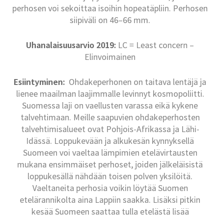
perhosen voi sekoittaa isoihin hopeatäpliin. Perhosen
siipiväli on 46–66 mm.
Uhanalaisuusarvio 2019:
LC = Least concern –
Elinvoimainen
Esiintyminen:
Ohdakeperhonen on taitava lentäjä ja
lienee maailman laajimmalle levinnyt kosmopoliitti.
Suomessa laji on vaellusten varassa eikä kykene
talvehtimaan. Meille saapuvien ohdakeperhosten
talvehtimisalueet ovat Pohjois-Afrikassa ja Lähi-
Idässä. Loppukevään ja alkukesän kynnyksellä
Suomeen voi vaeltaa lämpimien etelävirtausten
mukana ensimmäiset perhoset, joiden jälkeläisistä
loppukesällä nähdään toisen polven yksilöitä.
Vaeltaneita perhosia voikin löytää Suomen
etelärannikolta aina Lappiin saakka. Lisäksi pitkin
kesää Suomeen saattaa tulla etelästä lisää