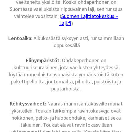
vaeltaneita yksilöitä. Koska ohdaperhonen on
Suomessa vaelluksista riippuvainen laji, sen runsaus
vaihtelee vuosittain. (
Suomen Lajitietokeskus –
Laji.fi
)
Lentoaika:
Alkukesästä syksyyn asti, runsaimmillaan
loppukesällä
Elinympäristöt:
Ohdakeperhonen on
kulttuuriseuralainen, jota vaellusten yhteydessä
löytää monenlaista avonaisista ympäristöistä kuten
pakettipelloilta, joutomailta, pihoilta, puistoista ja
puutarhoista.
Kehitysvaiheet:
Naaras munii isäntäkasville munat
yksitellen. Toukan tärkeimpiä ravintokasveja ovat
nokkonen, pelto- ja huopaohdake, karhiaiset sekä
takiainen. Toukat elävät ravintokasvillaan
yhteenpunottujen lehtien sisällä. Kotelo kiinnittyy