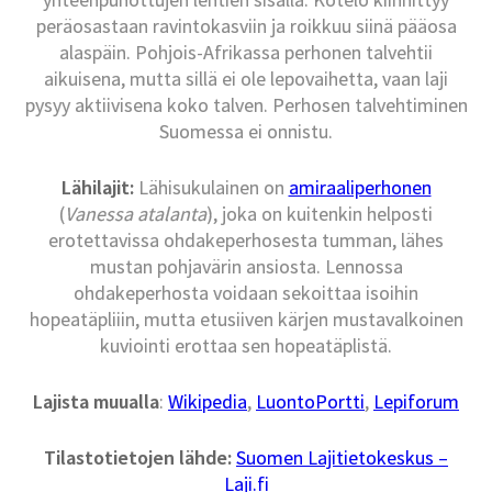
peräosastaan ravintokasviin ja roikkuu siinä pääosa
alaspäin. Pohjois-Afrikassa perhonen talvehtii
aikuisena, mutta sillä ei ole lepovaihetta, vaan laji
pysyy aktiivisena koko talven. Perhosen talvehtiminen
Suomessa ei onnistu.
Lähilajit:
Lähisukulainen on
amiraaliperhonen
(
Vanessa atalanta
), joka on kuitenkin helposti
erotettavissa ohdakeperhosesta tumman, lähes
mustan pohjavärin ansiosta. Lennossa
ohdakeperhosta voidaan sekoittaa isoihin
hopeatäpliiin, mutta etusiiven kärjen mustavalkoinen
kuviointi erottaa sen hopeatäplistä.
Lajista muualla
:
Wikipedia
,
LuontoPortti
,
Lepiforum
Tilastotietojen lähde:
Suomen Lajitietokeskus –
Laji.fi