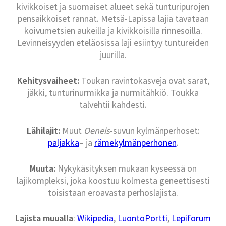
kivikkoiset ja suomaiset alueet sekä tunturipurojen
pensaikkoiset rannat. Metsä-Lapissa lajia tavataan
koivumetsien aukeilla ja kivikkoisilla rinnesoilla.
Levinneisyyden eteläosissa laji esiintyy tuntureiden
juurilla.
Kehitysvaiheet:
Toukan ravintokasveja ovat sarat,
jäkki, tunturinurmikka ja nurmitähkiö. Toukka
talvehtii kahdesti.
Lähilajit:
Muut
Oeneis
-suvun kylmänperhoset:
paljakka
– ja
rämekylmänperhonen
.
Muuta:
Nykykäsityksen mukaan kyseessä on
lajikompleksi, joka koostuu kolmesta geneettisesti
toisistaan eroavasta perhoslajista.
Lajista muualla
:
Wikipedia
,
LuontoPortti
,
Lepiforum