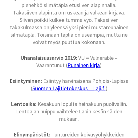
pienehkö silmätäplä etusiiven alapinnalla.
Takasiiven alapinta on ruskean ja valkean kirjava.
Siiven poikki kulkee tumma vyö. Takasiiven
takakulmassa on yleensä yksi pieni mustareunainen
silmätäplä. Toisinaan täpliä on useampia, mutta ne
voivat myös puuttua kokonaan.
Uhanalaisuusarvio 2019:
VU = Vulnerable –
Vaarantunut (
Punainen kirja
)
Esiintyminen:
Esiintyy harvinaisena Pohjois-Lapissa
(
Suomen Lajitietokeskus – Laji.fi
)
Lentoaika:
Kesäkuun lopulta heinäkuun puoliväliin.
Lentoajan huippu vaihtelee Lapin kesän säiden
mukaan.
Elinympäristöt:
Tuntureiden koivuvyöhykkeiden