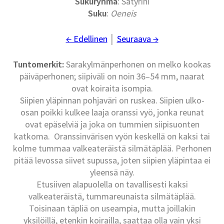
Sukuryhmä
: Satyrini
Suku
:
Oeneis
← Edellinen
│
Seuraava →
Tuntomerkit:
Sarakylmänperhonen on melko kookas
päiväperhonen; siipiväli on noin 36–54 mm, naarat
ovat koiraita isompia.
Siipien yläpinnan pohjaväri on ruskea. Siipien ulko-
osan poikki kulkee laaja oranssi vyö, jonka reunat
ovat epäselviä ja joka on tummien siipisuonten
katkoma. Oranssinvärisen vyön keskellä on kaksi tai
kolme tummaa valkeateräistä silmätäplää. Perhonen
pitää levossa siivet supussa, joten siipien yläpintaa ei
yleensä näy.
Etusiiven alapuolella on tavallisesti kaksi
valkeateräistä, tummareunaista silmätäplää.
Toisinaan täpliä on useampia, mutta joillakin
yksilöillä, etenkin koirailla, saattaa olla vain yksi