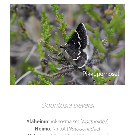
Pikkuperhoset
Odontosia sieversi
Yläheimo
: Yökkösmäiset (
Noctuoidea
)
Heimo
: Nirkot (
Notodontidae
)