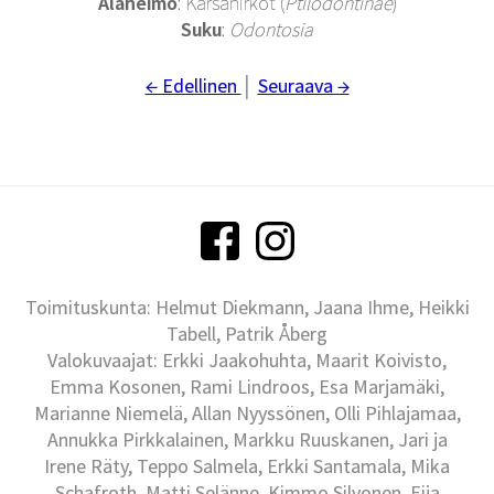
Alaheimo
: Kärsänirkot
(
Ptilodontinae
)
Suku
:
Odontosia
← Edellinen
│
Seuraava →
Toimituskunta: Helmut Diekmann, Jaana Ihme, Heikki
Tabell, Patrik Åberg
Valokuvaajat: Erkki Jaakohuhta, Maarit Koivisto,
Emma Kosonen, Rami Lindroos, Esa Marjamäki,
Marianne Niemelä, Allan Nyyssönen, Olli Pihlajamaa,
Annukka Pirkkalainen, Markku Ruuskanen, Jari ja
Irene Räty, Teppo Salmela, Erkki Santamala, Mika
Schafroth, Matti Selänne, Kimmo Silvonen, Eija