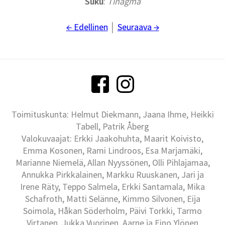
Suku
:
Tinagma
← Edellinen
│
Seuraava →
Toimituskunta: Helmut Diekmann, Jaana Ihme, Heikki
Tabell, Patrik Åberg
Valokuvaajat: Erkki Jaakohuhta, Maarit Koivisto,
Emma Kosonen, Rami Lindroos, Esa Marjamäki,
Marianne Niemelä, Allan Nyyssönen, Olli Pihlajamaa,
Annukka Pirkkalainen, Markku Ruuskanen, Jari ja
Irene Räty, Teppo Salmela, Erkki Santamala, Mika
Schafroth, Matti Selänne, Kimmo Silvonen, Eija
Soimola, Håkan Söderholm, Päivi Torkki, Tarmo
Virtanen, Jukka Vuorinen, Aarne ja Eino Ylönen