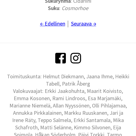
Sukuryhmä
: Cidariini
Suku
:
Cosmorhoe
← Edellinen
│
Seuraava →
Toimituskunta: Helmut Diekmann, Jaana Ihme, Heikki
Tabell, Patrik Åberg
Valokuvaajat: Erkki Jaakohuhta, Maarit Koivisto,
Emma Kosonen, Rami Lindroos, Esa Marjamäki,
Marianne Niemelä, Allan Nyyssönen, Olli Pihlajamaa,
Annukka Pirkkalainen, Markku Ruuskanen, Jari ja
Irene Räty, Teppo Salmela, Erkki Santamala, Mika
Schafroth, Matti Selänne, Kimmo Silvonen, Eija
Soimola, Håkan Söderholm, Päivi Torkki, Tarmo