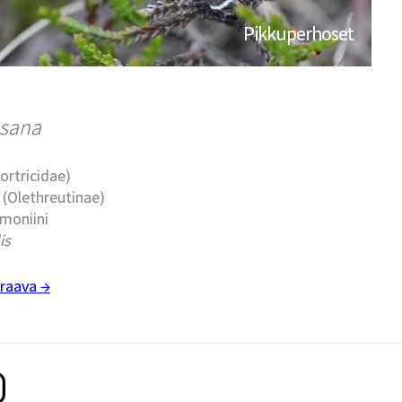
Pikkuperhoset
usana
Tortricidae)
t (Olethreutinae)
rmoniini
is
raava →