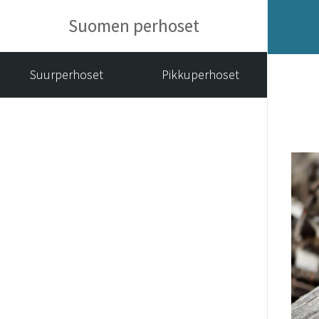
Suomen perhoset
Suurperhoset
Pikkuperhoset