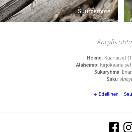
Suurperhoset
Ancylis obt
Heimo
: Kääriäiset (
Alaheimo
: Kirjokääriäise
Sukuryhmä
: Ena
Suku
:
Ancyl
← Edellinen
│
Seu