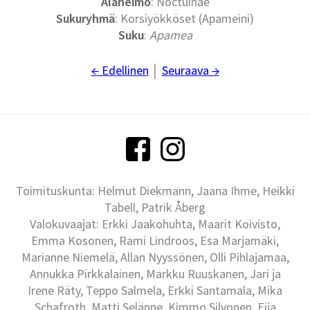
Alaheimo
: Noctuinae
Sukuryhmä
: Korsiyökköset (Apameini)
Suku
:
Apamea
← Edellinen
│
Seuraava →
Toimituskunta: Helmut Diekmann, Jaana Ihme, Heikki
Tabell, Patrik Åberg
Valokuvaajat: Erkki Jaakohuhta, Maarit Koivisto,
Emma Kosonen, Rami Lindroos, Esa Marjamäki,
Marianne Niemelä, Allan Nyyssönen, Olli Pihlajamaa,
Annukka Pirkkalainen, Markku Ruuskanen, Jari ja
Irene Räty, Teppo Salmela, Erkki Santamala, Mika
Schafroth, Matti Selänne, Kimmo Silvonen, Eija