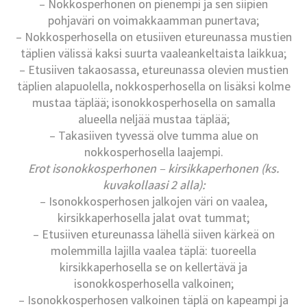
– Nokkosperhonen on pienempi ja sen siipien
pohjaväri on voimakkaamman punertava;
– Nokkosperhosella on etusiiven etureunassa mustien
täplien välissä kaksi suurta vaaleankeltaista laikkua;
– Etusiiven takaosassa, etureunassa olevien mustien
täplien alapuolella, nokkosperhosella on lisäksi kolme
mustaa täplää; isonokkosperhosella on samalla
alueella neljää mustaa täplää;
– Takasiiven tyvessä olve tumma alue on
nokkosperhosella laajempi.
Erot isonokkosperhonen – kirsikkaperhonen
(ks.
kuvakollaasi 2 alla)
:
– Isonokkosperhosen jalkojen väri on vaalea,
kirsikkaperhosella jalat ovat tummat;
– Etusiiven etureunassa lähellä siiven kärkeä on
molemmilla lajilla vaalea täplä: tuoreella
kirsikkaperhosella se on kellertävä ja
isonokkosperhosella valkoinen;
– Isonokkosperhosen valkoinen täplä on kapeampi ja