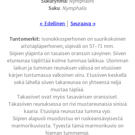
Sukuryhmä
:
Nymphalini
Suku
:
Nymphalis
← Edellinen
│
Seuraava →
Tuntomerkit:
Isonokkosperhonen on suurikokoinen
aitotäpläperhonen; siipiväli on 57–71 mm.
Siipien yläpinta on tasaisen oranssin sävyinen. Siiven
etureunaa täplittää kolme tummaa laikkua. Ulomman
laikun ja tumman reunuksen välissä on etusiiven
kärjen tuntumassa valkoinen viiru. Etusiiven keskellä
sekä lähellä siiven takareunaa on yhteensä neljä
mustaa täplää.
Takasiivet ovat myös tasavärisen oranssiset.
Takasiiven reunuksessa on rivi mustareunaisia sinisiä
kaaria. Etusiipiä reunustaa tumma vyö.
Siipien alapuoli muodostuu eri ruskeansävyisestä
marmorikuviosta. Tyvestä tämä marmorikuvio on
hieman tummempi.