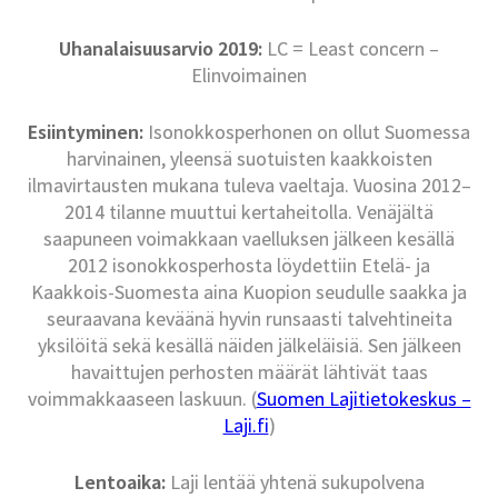
Uhanalaisuusarvio 2019:
LC = Least concern –
Elinvoimainen
Esiintyminen:
Isonokkosperhonen on ollut Suomessa
harvinainen, yleensä suotuisten kaakkoisten
ilmavirtausten mukana tuleva vaeltaja. Vuosina 2012–
2014 tilanne muuttui kertaheitolla. Venäjältä
saapuneen voimakkaan vaelluksen jälkeen kesällä
2012 isonokkosperhosta löydettiin Etelä- ja
Kaakkois-Suomesta aina Kuopion seudulle saakka ja
seuraavana keväänä hyvin runsaasti talvehtineita
yksilöitä sekä kesällä näiden jälkeläisiä. Sen jälkeen
havaittujen perhosten määrät lähtivät taas
voimmakkaaseen laskuun. (
Suomen Lajitietokeskus –
Laji.fi
)
Lentoaika:
Laji lentää yhtenä sukupolvena