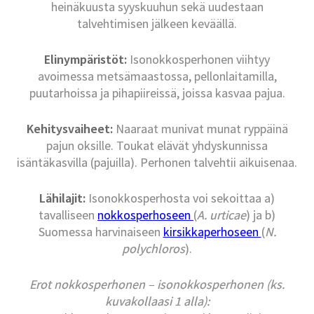
heinäkuusta syyskuuhun sekä uudestaan
talvehtimisen jälkeen keväällä.
Elinympäristöt:
Isonokkosperhonen viihtyy
avoimessa metsämaastossa, pellonlaitamilla,
puutarhoissa ja pihapiireissä, joissa kasvaa pajua.
Kehitysvaiheet:
Naaraat munivat munat ryppäinä
pajun oksille. Toukat elävät yhdyskunnissa
isäntäkasvilla (pajuilla). Perhonen talvehtii aikuisenaa.
Lähilajit:
Isonokkosperhosta voi sekoittaa a)
tavalliseen
nokkosperhoseen
(
A. urticae
) ja b)
Suomessa harvinaiseen
kirsikkaperhoseen
(
N.
polychloros
).
Erot nokkosperhonen – isonokkosperhonen (ks.
kuvakollaasi 1 alla):