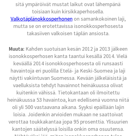
sitä ympäröivät mustat laikut ovat lähempänä
toisiaan kuin kirsikkaperhosella.
Valkotäplänokkosperhonen
on samankokoinen laji,
mutta se on erotettavissa isonokkosperhosesta
takasiiven valkoisen täplän ansiosta.
Muuta:
Kahden suotuisan kesän 2012 ja 2013 jälkeen
isonokkosperhosen kanta taantui kesällä 2014. Vielä
keväällä 2014 isonokkosperhosesta oli runsaasti
havaintoja eri puolilla Etelä- ja Keski-Suomea ja laji
näytti vakiintuvan Suomessa. Kevään jälkeläisistä ja
vaelluksista tehdyt havainnot heinäkuussa olivat
kuitenkin vähissä. Tietokantaan oli ilmoitettu
heinäkuussa 53 havaintoa, kun edellisenä vuonna niitä
oli yli 500 vastaavana aikana. Syyksi epäillään lajin
loisia. Joidenkin arvioiden mukaan ne saattoivat
verottaa toukkakantaa jopa 95 prosenttia. Ylisuurien
kantojen säätelyssä loisilla onkin oma osuutensa.