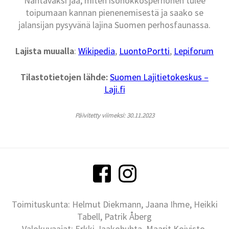
Nähtäväksi jää, miten isonokkosperhonen tulee
toipumaan kannan pienenemisestä ja saako se
jalansijan pysyvänä lajina Suomen perhosfaunassa.
Lajista muualla
:
Wikipedia
,
LuontoPortti
,
Lepiforum
Tilastotietojen lähde:
Suomen Lajitietokeskus –
Laji.fi
Päivitetty viimeksi: 30.11.2023
Toimituskunta: Helmut Diekmann, Jaana Ihme, Heikki
Tabell, Patrik Åberg
Valokuvaajat: Erkki Jaakohuhta, Maarit Koivisto,