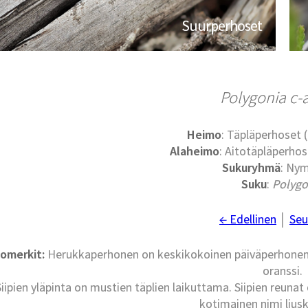
Suurperhoset
Polygonia c
Heimo
: Täpläperhoset
Alaheimo
: Aitotäpläperho
Sukuryhmä
: Nym
Suku
:
Polygo
← Edellinen
│
Seu
omerkit:
Herukkaperhonen on keskikokoinen päiväperhonen; 
oranssi.
Siipien yläpinta on mustien täplien laikuttama. Siipien reunat
kotimainen nimi lius