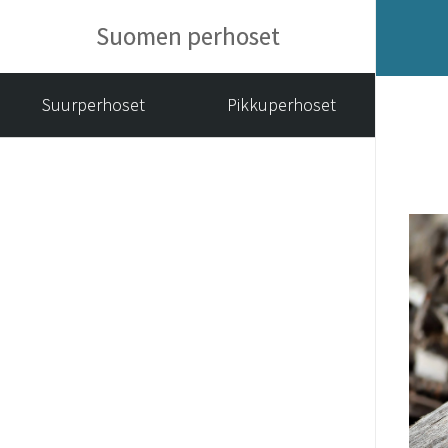
Suomen perhoset
Suurperhoset
Pikkuperhoset