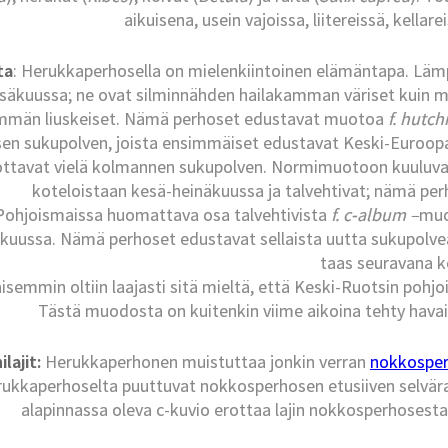
aikuisena, usein vajoissa, liitereissä, kella
ta
: Herukkaperhosella on mielenkiintoinen elämäntapa. Lämpi
säkuussa; ne ovat silminnähden hailakamman väriset kuin muu
mmän liuskeiset. Nämä perhoset edustavat muotoa
f. hutch
sen sukupolven, joista ensimmäiset edustavat Keski-Euroo
ottavat vielä kolmannen sukupolven. Normimuotoon kuuluv
koteloistaan kesä-heinäkuussa ja talvehtivat; nämä perh
Pohjoismaissa huomattava osa talvehtivista
f. c-album –
muo
kuussa. Nämä perhoset edustavat sellaista uutta sukupolvea,
taas seuravana k
isemmin oltiin laajasti sitä mieltä, että Keski-Ruotsin pohjoi
Tästä muodosta on kuitenkin viime aikoina tehty havain
ilajit:
Herukkaperhonen muistuttaa jonkin verran
nokkospe
ukkaperhoselta puuttuvat nokkosperhosen etusiiven selväraja
alapinnassa oleva c-kuvio erottaa lajin nokkosperhosesta