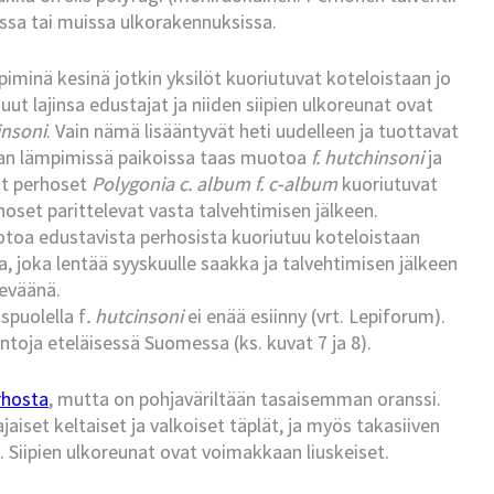
reissa tai muissa ulkorakennuksissa.
minä kesinä jotkin yksilöt kuoriutuvat koteloistaan jo
t lajinsa edustajat ja niiden siipien ulkoreunat ovat
insoni
. Vain nämä lisääntyvät heti uudelleen ja tuottavat
pan lämpimissä paikoissa taas muotoa
f. hutchinsoni
ja
at perhoset
Polygonia c. album f. c-album
kuoriutuvat
oset parittelevat vasta talvehtimisen jälkeen.
toa edustavista perhosista kuoriutuu koteloistaan
 joka lentää syyskuulle saakka ja talvehtimisen jälkeen
eväänä.
spuolella f
. hutcinsoni
ei enää esiinny (vrt. Lepiforum).
toja eteläisessä Suomessa (ks. kuvat 7 ja 8).
rhosta
, mutta on pohjaväriltään tasaisemman oranssi.
iset keltaiset ja valkoiset täplät, ja myös takasiiven
. Siipien ulkoreunat ovat voimakkaan liuskeiset.