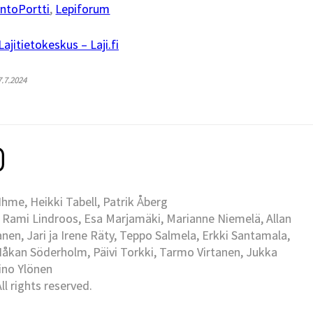
ntoPortti
,
Lepiforum
jitietokeskus – Laji.fi
7.7.2024
me, Heikki Tabell, Patrik Åberg
 Rami Lindroos, Esa Marjamäki, Marianne Niemelä, Allan
en, Jari ja Irene Räty, Teppo Salmela, Erkki Santamala,
Håkan Söderholm, Päivi Torkki, Tarmo Virtanen, Jukka
Eino Ylönen
l rights reserved.