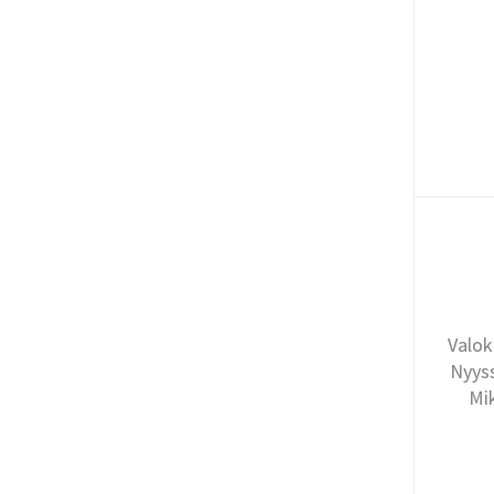
Valok
Nyyss
Mi