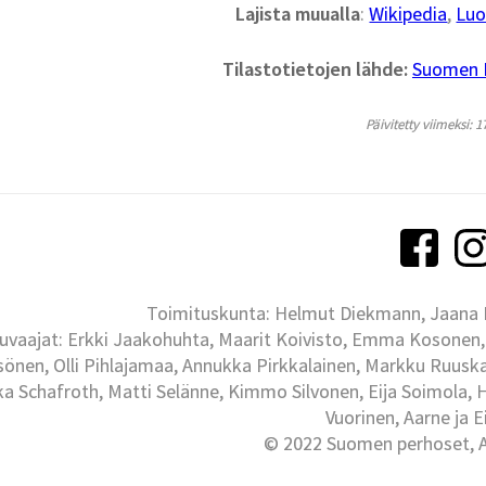
Lajista muualla
:
Wikipedia
,
Luo
Tilastotietojen lähde:
Suomen La
Päivitetty viimeksi: 1
Toimituskunta: Helmut Diekmann, Jaana Ih
uvaajat: Erkki Jaakohuhta, Maarit Koivisto, Emma Kosonen,
önen, Olli Pihlajamaa, Annukka Pirkkalainen, Markku Ruuskan
ka Schafroth, Matti Selänne, Kimmo Silvonen, Eija Soimola, 
Vuorinen, Aarne ja 
© 2022 Suomen perhoset, Al