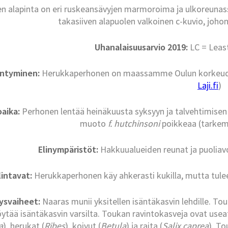
ien alapinta on eri ruskeansävyjen marmoroima ja ulkoreunas
takasiiven alapuolen valkoinen c-kuvio, johon 
Uhanalaisuusarvio 2019:
LC = Leas
intyminen:
Herukkaperhonen on maassamme Oulun korkeudel
Laji.fi
)
aika:
Perhonen lentää heinäkuusta syksyyn ja talvehtimisen
muoto
f. hutchinsoni
poikkeaa (tarkem
Elinympäristöt:
Hakkuualueiden reunat ja puoliav
lintavat:
Herukkaperhonen käy ahkerasti kukilla, mutta tule
ysvaiheet:
Naaras munii yksitellen isäntäkasvin lehdille. To
öytää isäntäkasvin varsilta. Toukan ravintokasveja ovat useat
a
), herukat (
Ribes
), koivut (
Betula
) ja raita (
Salix caprea
). To