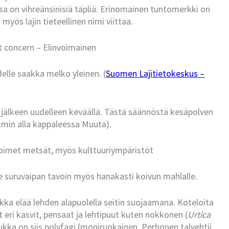
sa on vihreänsinisiä täpliä. Erinomainen tuntomerkki on
myös lajin tieteellinen nimi viittaa.
t concern – Elinvoimainen
le saakka melko yleinen. (
Suomen Lajitietokeskus –
 jälkeen uudelleen keväällä. Tästä säännöstä kesäpolven
min alla kappaleessa Muuta).
oimet metsät, myös kulttuuriympäristöt
e suruvaipan tavoin myös hanakasti koivun mahlalle.
ukka elää lehden alapuolella seitin suojaamana. Koteloita
 eri kasvit, pensaat ja lehtipuut kuten nokkonen (
Urtica
ukka on siis polyfagi (moniruokainen. Perhonen talvehtii