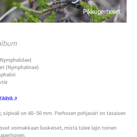
Pikkuperhoset
-album
 (Nymphalidae)
set (Nymphalinae)
phalini
nia
raava →
siipiväli on 40–50 mm. Perhosen pohjaväri on tasaisen
 ovat voimakkaan liuskeiset, mistä tulee lajin toinen
kaperhonen.