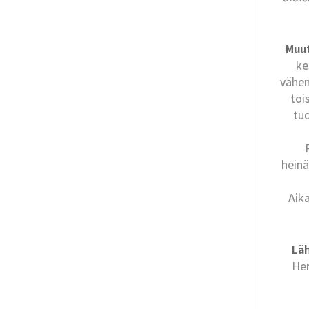
Muu
ke
vähe
toi
tu
heinä
Aika
Läh
Her