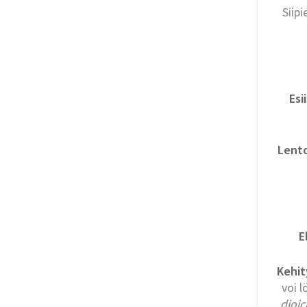
Siip
Esi
Lento
E
Kehit
voi l
dioic