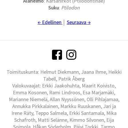
Alaheimo
: Kärsänirkot (Ptilodontinae)
Suku
:
Ptilodon
← Edellinen
│
Seuraava →
Toimituskunta: Helmut Diekmann, Jaana Ihme, Heikki
Tabell, Patrik Åberg
Valokuvaajat: Erkki Jaakohuhta, Maarit Koivisto,
Emma Kosonen, Rami Lindroos, Esa Marjamäki,
Marianne Niemelä, Allan Nyyssönen, Olli Pihlajamaa,
Annukka Pirkkalainen, Markku Ruuskanen, Jari ja
Irene Räty, Teppo Salmela, Erkki Santamala, Mika
Schafroth, Matti Selänne, Kimmo Silvonen, Eija
Soimola, Håkan Söderholm, Päivi Torkki, Tarmo