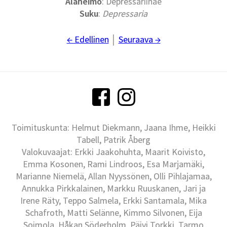
Alaheimo
: Depressariinae
Suku
:
Depressaria
← Edellinen
│
Seuraava →
Toimituskunta: Helmut Diekmann, Jaana Ihme, Heikki
Tabell, Patrik Åberg
Valokuvaajat: Erkki Jaakohuhta, Maarit Koivisto,
Emma Kosonen, Rami Lindroos, Esa Marjamäki,
Marianne Niemelä, Allan Nyyssönen, Olli Pihlajamaa,
Annukka Pirkkalainen, Markku Ruuskanen, Jari ja
Irene Räty, Teppo Salmela, Erkki Santamala, Mika
Schafroth, Matti Selänne, Kimmo Silvonen, Eija
Soimola, Håkan Söderholm, Päivi Torkki, Tarmo