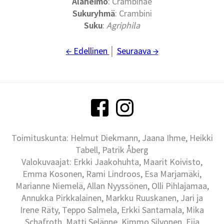
Alaheimo
: Crambinae
Sukuryhmä
: Crambini
Suku
:
Agriphila
← Edellinen
│
Seuraava →
Toimituskunta: Helmut Diekmann, Jaana Ihme, Heikki
Tabell, Patrik Åberg
Valokuvaajat: Erkki Jaakohuhta, Maarit Koivisto,
Emma Kosonen, Rami Lindroos, Esa Marjamäki,
Marianne Niemelä, Allan Nyyssönen, Olli Pihlajamaa,
Annukka Pirkkalainen, Markku Ruuskanen, Jari ja
Irene Räty, Teppo Salmela, Erkki Santamala, Mika
Schafroth, Matti Selänne, Kimmo Silvonen, Eija