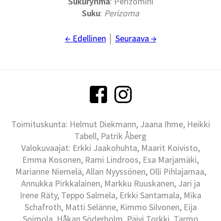
Sukuryhmä
: Perizomini
Suku
:
Perizoma
← Edellinen
│
Seuraava →
Toimituskunta: Helmut Diekmann, Jaana Ihme, Heikki
Tabell, Patrik Åberg
Valokuvaajat: Erkki Jaakohuhta, Maarit Koivisto,
Emma Kosonen, Rami Lindroos, Esa Marjamäki,
Marianne Niemelä, Allan Nyyssönen, Olli Pihlajamaa,
Annukka Pirkkalainen, Markku Ruuskanen, Jari ja
Irene Räty, Teppo Salmela, Erkki Santamala, Mika
Schafroth, Matti Selänne, Kimmo Silvonen, Eija
Soimola, Håkan Söderholm, Päivi Torkki, Tarmo