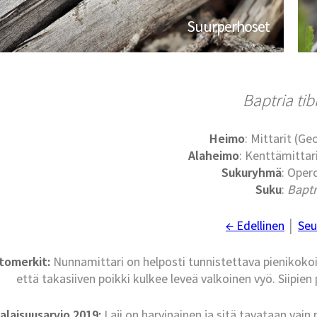
Suurperhoset
Baptria tib
Heimo
: Mittarit (G
Alaheimo
: Kenttämittari
Sukuryhmä
: Oper
Suku
:
Baptr
← Edellinen
│
Seu
tomerkit:
Nunnamittari on helposti tunnistettava pienikokoi
että takasiiven poikki kulkee leveä valkoinen vyö. Siipien 
laisuusarvio 2019:
Laji on harvinainen ja sitä tavataan vain 