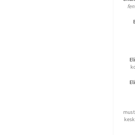
fen
El
k
El
must
kesk