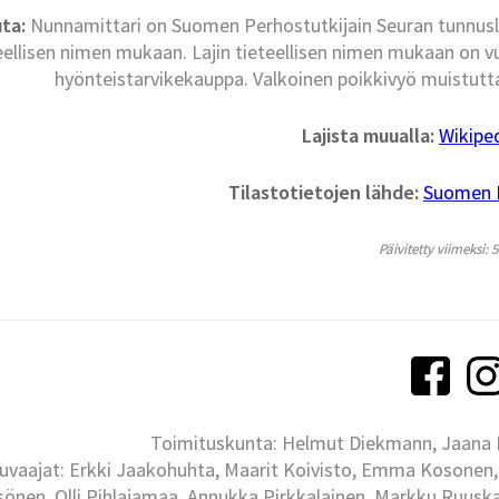
ta:
Nunnamittari on Suomen Perhostutkijain Seuran tunnuslaj
eellisen nimen mukaan. Lajin tieteellisen nimen mukaan on 
hyönteistarvikekauppa. Valkoinen poikkivyö muistutt
Lajista muualla:
Wikipe
Tilastotietojen lähde:
Suomen La
Päivitetty viimeksi: 
Toimituskunta: Helmut Diekmann, Jaana Ih
uvaajat: Erkki Jaakohuhta, Maarit Koivisto, Emma Kosonen,
önen, Olli Pihlajamaa, Annukka Pirkkalainen, Markku Ruuskan