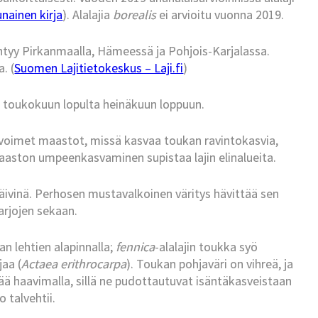
nainen kirja
). Alalajia
borealis
ei arvioitu vuonna 2019.
ntyy Pirkanmaalla, Hämeessä ja Pohjois-Karjalassa.
. (
Suomen Lajitietokeskus – Laji.fi
)
 toukokuun lopulta heinäkuun loppuun.
oimet maastot, missä kasvaa toukan ravintokasvia,
aaston umpeenkasvaminen supistaa lajin elinalueita.
päivinä. Perhosen mustavalkoinen väritys hävittää sen
arjojen sekaan.
 lehtien alapinnalla;
fennica
-alalajin toukka syö
aa (
Actaea erithrocarpa
). Toukan pohjaväri on vihreä, ja
tää haavimalla, sillä ne pudottautuvat isäntäkasveistaan
o talvehtii.