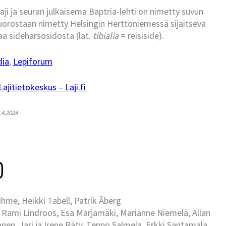
i ja seuran julkaisema Baptria-lehti on nimetty suvun
vuorostaan nimetty Helsingin Herttoniemessä sijaitseva
aa sideharsosidosta (lat.
tibialia
= reisiside).
dia
,
Lepiforum
jitietokeskus – Laji.fi
5.4.2024
me, Heikki Tabell, Patrik Åberg
 Rami Lindroos, Esa Marjamäki, Marianne Niemelä, Allan
en, Jari ja Irene Räty, Teppo Salmela, Erkki Santamala,