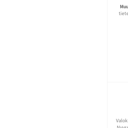
Muu
tiet
Valok
Nyyss