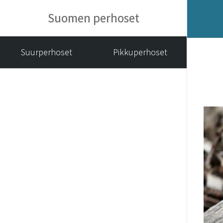
Suomen perhoset
Suurperhoset
Pikkuperhoset