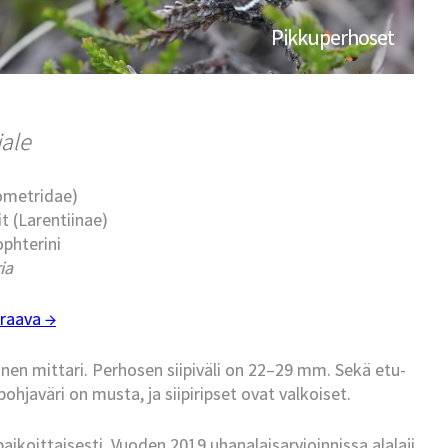
Pikkuperhoset
iale
eometridae)
t (Larentiinae)
ophterini
ia
raava →
nen mittari. Perhosen siipiväli on 22–29 mm. Sekä etu-
pohjaväri on musta, ja siipiripset ovat valkoiset.
paikoittaisesti. Vuoden 2019 uhanalaisarvioinnissa alalaji