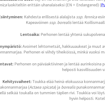
nica
luokiteltiin erittäin uhanalaiseksi (EN = Endangered) (
Pu
Esiintyminen:
Kahdesta erillisestä alalajista
ssp. fennica
esii
Kapeavöinen
ssp. borealis
lentää Koillismaalla
Lentoaika:
Perhonen lentää yhtenä sukupolvena
inympäristö:
Avoimet lehtometsät, hakkuuaukeat ja muut av
onnanmarjaa. Perhonen ei viihdy tiheiköissä, minkä vuoksi m
intavat:
Perhonen on päiväaktiivinen ja lentää aurinkoisina 
helposti kasvillisuuden v
Kehitysvaiheet:
Toukka elää heinä-elokuussa konnanmarjan
akonnanmarjaa (
Actaea spicata
) ja
borealis
punakonnanmarj
ellä selkää toukalla on tummien täplien rivi. Toukkia voi löy
hyvin helposti. Kotel