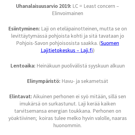
Uhanalaisuusarvio 2019:
LC = Least concern –
Elinvoimainen
Esiintyminen:
Laji on eteläpainotteinen, mutta se on
levittäytymässä pohjoista kohti ja sitä tavataan jo
Pohjois-Savon pohjoisosista saakka. (
Suomen
Lajitietokeskus – Laji.fi
)
Lentoaika:
Heinäkuun puolivälistä syyskuun alkuun
Elinympäristö:
Havu- ja sekametsät
Elintavat:
Aikuinen perhonen ei syö mitään, sillä sen
imukärsä on surkastunut. Laji kerää kaiken
tarvitsemansa energian toukkana. Perhonen on
yöaktiivinen; koiras tulee melko hyvin valolle, naaras
huonommin.