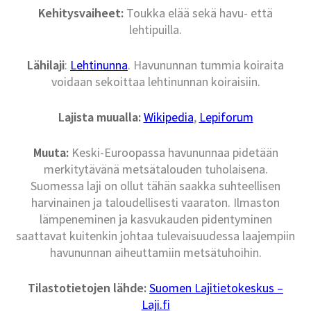
Kehitysvaiheet:
Toukka elää sekä havu- että
lehtipuilla.
Lähilaji
:
Lehtinunna
. Havununnan tummia koiraita
voidaan sekoittaa lehtinunnan koiraisiin.
Lajista muualla:
Wikipedia
,
Lepiforum
Muuta:
Keski-Euroopassa havununnaa pidetään
merkitytävänä metsätalouden tuholaisena.
Suomessa laji on ollut tähän saakka suhteellisen
harvinainen ja taloudellisesti vaaraton. Ilmaston
lämpeneminen ja kasvukauden pidentyminen
saattavat kuitenkin johtaa tulevaisuudessa laajempiin
havununnan aiheuttamiin metsätuhoihin.
Tilastotietojen lähde:
Suomen Lajitietokeskus –
Laji.fi