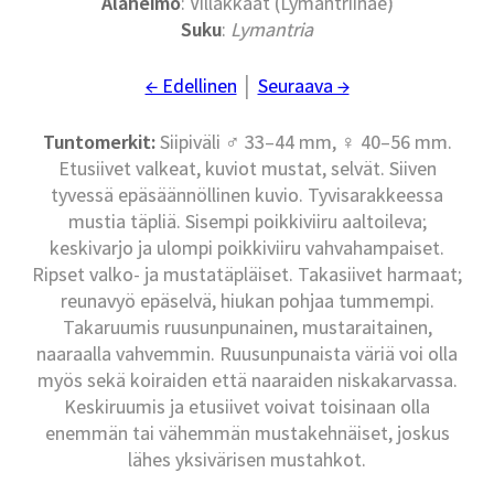
Alaheimo
: Villakkaat (Lymantriinae)
Suku
:
Lymantria
← Edellinen
│
Seuraava →
Tuntomerkit:
Siipiväli ♂ 33–44 mm, ♀ 40–56 mm.
Etusiivet valkeat, kuviot mustat, selvät. Siiven
tyvessä epäsäännöllinen kuvio. Tyvisarakkeessa
mustia täpliä. Sisempi poikkiviiru aaltoileva;
keskivarjo ja ulompi poikkiviiru vahvahampaiset.
Ripset valko- ja mustatäpläiset. Takasiivet harmaat;
reunavyö epäselvä, hiukan pohjaa tummempi.
Takaruumis ruusunpunainen, mustaraitainen,
naaraalla vahvemmin. Ruusunpunaista väriä voi olla
myös sekä koiraiden että naaraiden niskakarvassa.
Keskiruumis ja etusiivet voivat toisinaan olla
enemmän tai vähemmän mustakehnäiset, joskus
lähes yksivärisen mustahkot.