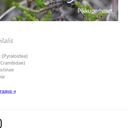
Pikkuperhoset
lalis
 (Pyraloidea)
 (Crambidae)
ustinae
nia
raava →