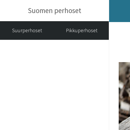
Suomen perhoset
Suurperhoset
Pikkuperhoset