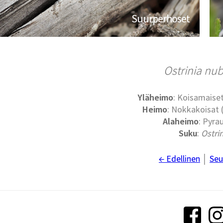
Suurperhoset
Ostrinia nubi
Yläheimo
: Koisamaiset
Heimo
: Nokkakoisat
Alaheimo
: Pyra
Suku
:
Ostri
← Edellinen
│
Seu