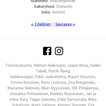
Alaheimo
: Anacampsinae
Sukuryhmä
: Chelariini
Suku
:
Nothris
← Edellinen
│
Seuraava →
Toimituskunta: Helmut Diekmann, Jaana Ihme, Heikki
Tabell, Patrik Åberg
Valokuvaajat: Erkki Jaakohuhta, Maarit Koivisto,
Emma Kosonen, Rami Lindroos, Esa Marjamäki,
Marianne Niemelä, Allan Nyyssönen, Olli Pihlajamaa,
Annukka Pirkkalainen, Markku Ruuskanen, Jari ja
Irene Räty, Teppo Salmela, Erkki Santamala, Mika
Schafroth, Matti Selänne, Kimmo Silvonen, Eija