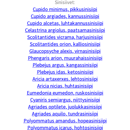
Sinisiivet:
Cupido minimus, pikkusinisiipi
Cupido argiades, kannussinisiipi
Cupido alcetas, luhtakannussinisiipi
Celastrina argiolus, paatsamasinisiipi
Scolitantides vicrama, harjusinisiipi
Scolitantides orion, kalliosinisiipi
Glaucopsyche alexis, virnasinisiipi
Phengaris arion, muurahaissinisiipi
Plebejus argus, kangassinisiipi
Plebejus idas, ketosinisiipi
Aricia artaxerxes, lehtosinisiipi
Aricia nicias, huhtasinisiipi
Eumedonia eumedon, ruskosinisiipi
Cyaniris semiargus, niittysinisiipi
Agriades optilete, juolukkasinisiipi
Agriades aquilo, tundrasinisiipi
Polyommatus amandus, hopeasinisiipi
Polyommatus icarus, hohtosinisiipi