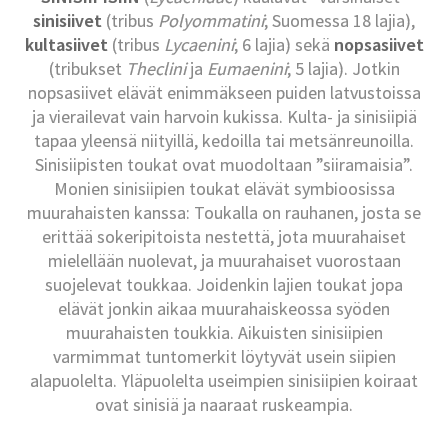
sinisiivet
(tribus
Polyommatini
; Suomessa 18 lajia),
kultasiivet
(tribus
Lycaenini
; 6 lajia) sekä
nopsasiivet
(tribukset
Theclini
ja
Eumaenini
; 5 lajia). Jotkin
nopsasiivet elävät enimmäkseen puiden latvustoissa
ja vierailevat vain harvoin kukissa. Kulta- ja sinisiipiä
tapaa yleensä niityillä, kedoilla tai metsänreunoilla.
Sinisiipisten toukat ovat muodoltaan ”siiramaisia”.
Monien sinisiipien toukat elävät symbioosissa
muurahaisten kanssa: Toukalla on rauhanen, josta se
erittää sokeripitoista nestettä, jota muurahaiset
mielellään nuolevat, ja muurahaiset vuorostaan
suojelevat toukkaa. Joidenkin lajien toukat jopa
elävät jonkin aikaa muurahaiskeossa syöden
muurahaisten toukkia. Aikuisten sinisiipien
varmimmat tuntomerkit löytyvät usein siipien
alapuolelta. Yläpuolelta useimpien sinisiipien koiraat
ovat sinisiä ja naaraat ruskeampia.