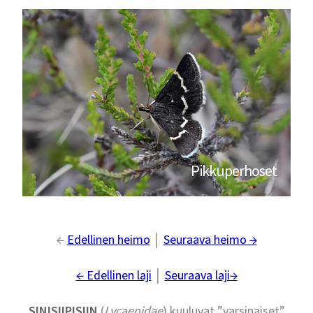
Pikkuperhoset
←
Edellinen heimo
│
Seuraava heimo →
← Edellinen laji
│
Seuraava laji→
SINISIIPISIIN
(
Lycaenidae
) kuuluvat ”varsinaiset”