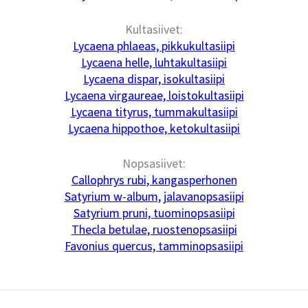
Kultasiivet:
Lycaena phlaeas, pikkukultasiipi
Lycaena helle, luhtakultasiipi
Lycaena dispar, isokultasiipi
Lycaena virgaureae, loistokultasiipi
Lycaena tityrus, tummakultasiipi
Lycaena hippothoe, ketokultasiipi
Nopsasiivet:
Callophrys rubi, kangasperhonen
Satyrium w-album, jalavanopsasiipi
Satyrium pruni, tuominopsasiipi
Thecla betulae, ruostenopsasiipi
Favonius quercus, tamminopsasiipi