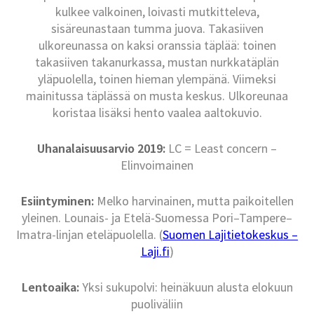
kulkee valkoinen, loivasti mutkitteleva,
sisäreunastaan tumma juova. Takasiiven
ulkoreunassa on kaksi oranssia täplää: toinen
takasiiven takanurkassa, mustan nurkkatäplän
yläpuolella, toinen hieman ylempänä. Viimeksi
mainitussa täplässä on musta keskus. Ulkoreunaa
koristaa lisäksi hento vaalea aaltokuvio.
Uhanalaisuusarvio 2019:
LC = Least concern –
Elinvoimainen
Esiintyminen:
Melko harvinainen, mutta paikoitellen
yleinen. Lounais- ja Etelä-Suomessa Pori–Tampere–
Imatra-linjan eteläpuolella. (
Suomen Lajitietokeskus –
Laji.fi
)
Lentoaika:
Yksi sukupolvi: heinäkuun alusta elokuun
puoliväliin