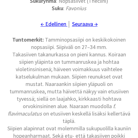
Sukuryhmä
: Nopsasiivet (Theclini)
Suku
:
Favonius
← Edellinen
│
Seuraava →
Tuntomerkit:
Tamminopsasiipi on keskikokoinen
nopsasiipi. Siipiväli on 27–34 mm.
Takasiiven takanurkassa on pieni kannus. Koiraan
siipien yläpinta on tummanruskea ja hohtaa
violetinsinisenä; häiveen voimakkuus vaihtelee
katselukulman mukaan. Siipien reunukset ovat
mustat. Naaraankin siipien yläpuoli on
tummanruskea, mutta häivettä näkyy vain etusiiven
tyvessä; siellä on laajahko, kirkkaasti hohtava
orvokinsininen alue. Naaraan muodolla
f.
flavimaculatus
on etusiiven keskellä lisäksi kellertävä
täplä.
Siipien alapinnat ovat molemmilla sukupuolilla kauniin
hopeanharmaat. Sekä etu- että takasiiven poikki