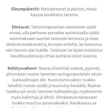
Elinympäristöt:
Metsänreunat ja puistot, missä
kasvaa kookkaita tammia
Elintavat:
Tamminopsasiiven näkeminen vaatii
onnea, sillä perhonen parveilee aurinkoisella säällä
enimmäkseen suurten tammien latvoissa ja imee
lehdistä mesikastetta, kirvojen eritettä. Se laskeutuu
vain harvoin alas kukille. Toisinaan se lepää matalassa
kasvillisuudessa ja ottaa aurinkoa siivet avoinna.
Kehitysvaiheet:
Naaras kiinnittää vaaleat, pyöreät,
pitsimäiset munat tammien auringonpuoleisiin oksiin
kukkasilmujen alle. Kuoriutumisvalmis toukka
talvehtii munan sisällä ja kuoriutuu keväällä. Ruskea
toukka syö ensin tammen kukkasilmuja, myöhemmin
myös kukintoja ja lehtiä. Viimeisessä nahassaan
toukka muuttuu punaruskeaksi. Kesäkuussa se