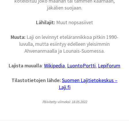
koteloituu joko maahan tai tammen kaarnaan,
jäkälien suojaan.
Lähilajit:
Muut nopsasiivet
Muuta:
Laji on levinnyt etelärannikkoa pitkin 1990-
luvulla, mutta esiintyy edelleen yleisimmin
Ahvenanmaalla ja Lounais-Suomessa.
Lajista muualla
:
Wikipedia
,
LuontoPortti
,
Lepiforum
Tilastotietojen lähde:
Suomen Lajitietokeskus –
Laji.fi
Päivitetty viimeksi: 18.05.2022