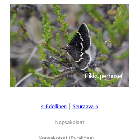
Pikkuperhoset
← Edellinen
│
Seuraava →
Nopsakoisat
Nopsakoisat (Pyralidae) …