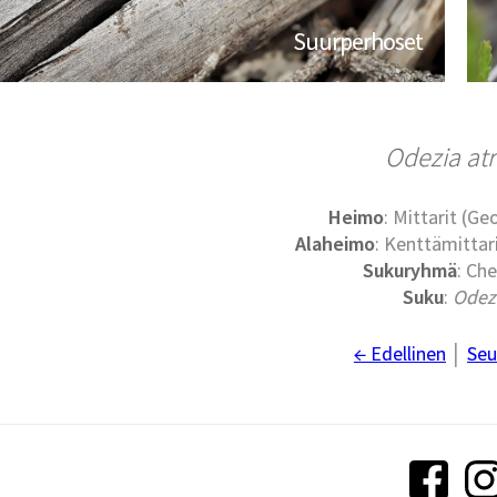
Suurperhoset
Odezia atr
Heimo
: Mittarit (G
Alaheimo
: Kenttämittari
Sukuryhmä
: Che
Suku
:
Odez
← Edellinen
│
Seu