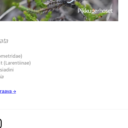
Pikkuperhoset
ata
eometridae)
t (Larentiinae)
siadini
ia
raava →