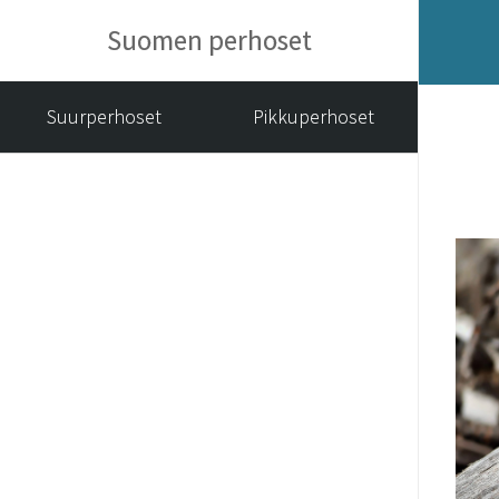
Suomen perhoset
Suurperhoset
Pikkuperhoset