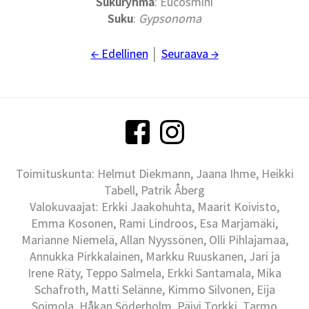
Sukuryhmä
: Eucosmini
Suku
:
Gypsonoma
← Edellinen
│
Seuraava →
Toimituskunta: Helmut Diekmann, Jaana Ihme, Heikki
Tabell, Patrik Åberg
Valokuvaajat: Erkki Jaakohuhta, Maarit Koivisto,
Emma Kosonen, Rami Lindroos, Esa Marjamäki,
Marianne Niemelä, Allan Nyyssönen, Olli Pihlajamaa,
Annukka Pirkkalainen, Markku Ruuskanen, Jari ja
Irene Räty, Teppo Salmela, Erkki Santamala, Mika
Schafroth, Matti Selänne, Kimmo Silvonen, Eija
Soimola, Håkan Söderholm, Päivi Torkki, Tarmo