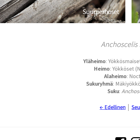
Suurperhoset
Anchoscelis 
Yläheimo
: Yökkösmaise
Heimo
: Yökköset (
Alaheimo
: Noc
Sukuryhmä
: Mäkiyökkö
Suku
:
Anchosc
← Edellinen
│
Seu