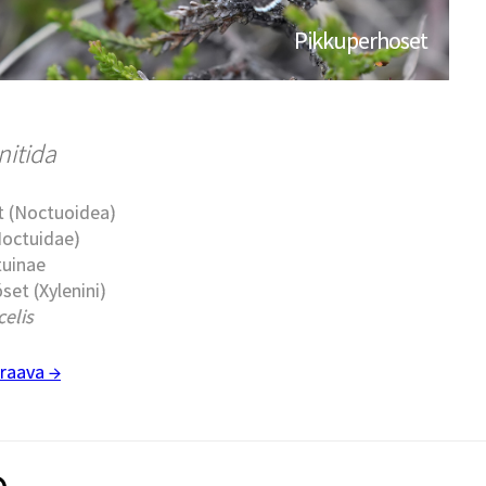
Pikkuperhoset
nitida
t (Noctuoidea)
Noctuidae)
tuinae
set (Xylenini)
elis
raava →