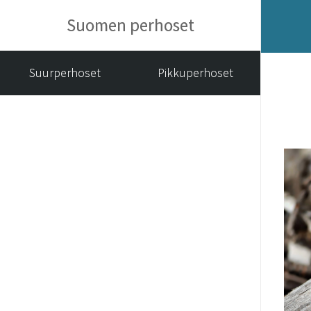
Suomen perhoset
Suurperhoset
Pikkuperhoset