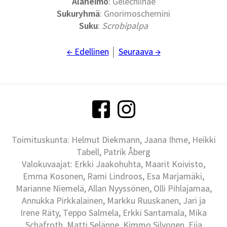
Alaheimo
: Gelechiinae
Sukuryhmä
: Gnorimoschemini
Suku
:
Scrobipalpa
← Edellinen
│
Seuraava →
Toimituskunta: Helmut Diekmann, Jaana Ihme, Heikki
Tabell, Patrik Åberg
Valokuvaajat: Erkki Jaakohuhta, Maarit Koivisto,
Emma Kosonen, Rami Lindroos, Esa Marjamäki,
Marianne Niemelä, Allan Nyyssönen, Olli Pihlajamaa,
Annukka Pirkkalainen, Markku Ruuskanen, Jari ja
Irene Räty, Teppo Salmela, Erkki Santamala, Mika
Schafroth, Matti Selänne, Kimmo Silvonen, Eija