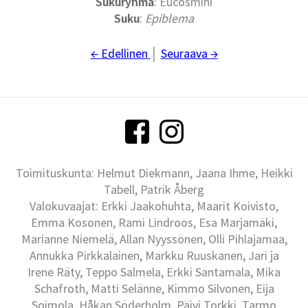
Sukuryhmä
: Eucosmini
Suku
:
Epiblema
← Edellinen
│
Seuraava →
Toimituskunta: Helmut Diekmann, Jaana Ihme, Heikki
Tabell, Patrik Åberg
Valokuvaajat: Erkki Jaakohuhta, Maarit Koivisto,
Emma Kosonen, Rami Lindroos, Esa Marjamäki,
Marianne Niemelä, Allan Nyyssönen, Olli Pihlajamaa,
Annukka Pirkkalainen, Markku Ruuskanen, Jari ja
Irene Räty, Teppo Salmela, Erkki Santamala, Mika
Schafroth, Matti Selänne, Kimmo Silvonen, Eija
Soimola, Håkan Söderholm, Päivi Torkki, Tarmo