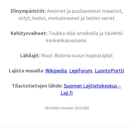
Elinympäristöt:
Avoimet ja puoliavoimet maastot,
niityt, kedot, metsänreunat ja teiden varret
Kehitysvaiheet:
Toukka elää orvokeilla ja talvehtii
keskenkasvuisena.
Lähilajit:
Muut
Boloria
-suvun hopeatäplät
Lajista muualla
:
Wikipedia
,
Lepiforum
,
LuontoPortti
Tilastotietojen lähde:
Suomen Lajitietokeskus –
Laji.fi
Päivitetty viimeksi: 28.6.2025