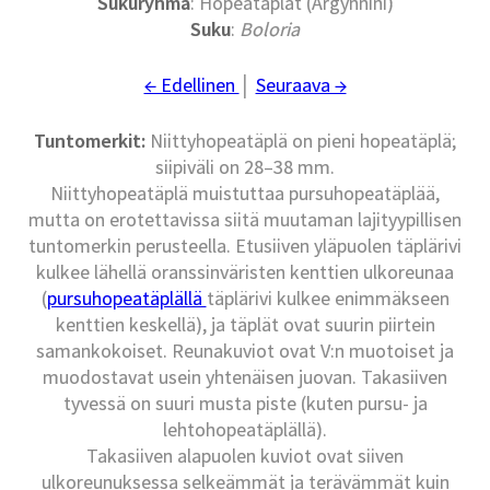
Sukuryhmä
: Hopeatäplät (Argynnini)
Suku
:
Boloria
← Edellinen
│
Seuraava →
Tuntomerkit:
Niittyhopeatäplä on pieni hopeatäplä;
siipiväli on 28–38 mm.
Niittyhopeatäplä muistuttaa pursuhopeatäplää,
mutta on erotettavissa siitä muutaman lajityypillisen
tuntomerkin perusteella. Etusiiven yläpuolen täplärivi
kulkee lähellä oranssinväristen kenttien ulkoreunaa
(
pursuhopeatäplällä
täplärivi kulkee enimmäkseen
kenttien keskellä), ja täplät ovat suurin piirtein
samankokoiset. Reunakuviot ovat V:n muotoiset ja
muodostavat usein yhtenäisen juovan. Takasiiven
tyvessä on suuri musta piste (kuten pursu- ja
lehtohopeatäplällä).
Takasiiven alapuolen kuviot ovat siiven
ulkoreunuksessa selkeämmät ja terävämmät kuin