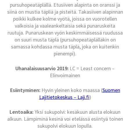
pursuhopeatäplällä. Etusiiven alapinta on oranssi ja
siinä on mustia täpliä ja pisteitä. Takasiiven alapinnan
poikki kulkee kolme vyötä, joissa on vuorotellen
valkoisia ja vaaleankeltaisia sekä punaruskeita
ruutuja. Punaruskean vyön keskimmäisessä ruudussa
on suuri musta täplä (pursuhopeatäplälläkin on
samassa kohdassa musta täplä, joka on kuitenkin
pienempi).
Uhanalaisuusarvio 2019:
LC = Least concern –
Elinvoimainen
Esiintyminen:
Hyvin yleinen koko maassa (
Suomen
Lajitietokeskus – Laji.fi
)
Lentoaika:
Yksi sukupolvi: kesäkuun alusta elokuun
alkuun. Lämpiminä kesinä voi etelässä esiintyä toinen
sukupolvi elokuun lopulla.