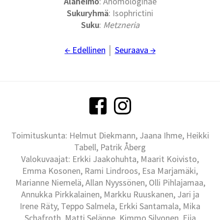
Alaheimo
: Anomologinae
Sukuryhmä
: Isophrictini
Suku
:
Metzneria
← Edellinen
│
Seuraava →
Toimituskunta: Helmut Diekmann, Jaana Ihme, Heikki
Tabell, Patrik Åberg
Valokuvaajat: Erkki Jaakohuhta, Maarit Koivisto,
Emma Kosonen, Rami Lindroos, Esa Marjamäki,
Marianne Niemelä, Allan Nyyssönen, Olli Pihlajamaa,
Annukka Pirkkalainen, Markku Ruuskanen, Jari ja
Irene Räty, Teppo Salmela, Erkki Santamala, Mika
Schafroth, Matti Selänne, Kimmo Silvonen, Eija