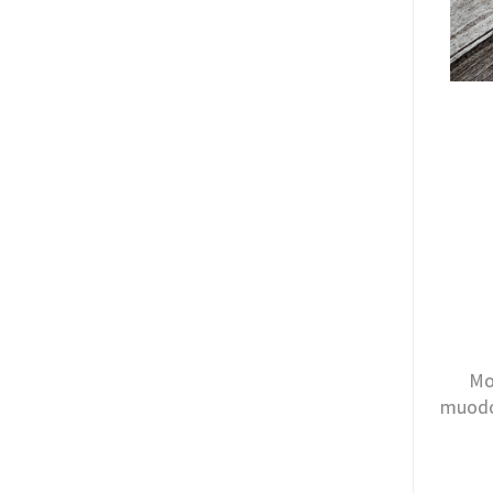
Mo
muodos