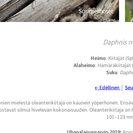
Suurperhoset
Daphnis ne
Heimo
: Kiitäjät (S
Alaheimo
: Hämäräkiitäjät
Suku
:
Daphn
← Edellinen
│
Seu
nien mielestä oleanterikiitäjä on kaunein yöperhonen. Erisävyi
tavat silmiä hivelevän kokonaisuuden. Oleanterikiitäjä on
101–123 m
Uhanalaisuusarvio 2019:
Arvi