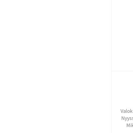
Valok
Nyyss
Mi