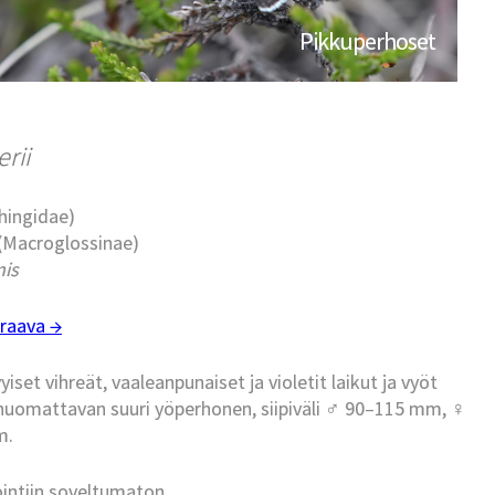
Pikkuperhoset
rii
phingidae)
 (Macroglossinae)
is
raava →
set vihreät, vaaleanpunaiset ja violetit laikut ja vyöt
 huomattavan suuri yöperhonen, siipiväli ♂ 90–115 mm, ♀
m.
ointiin soveltumaton