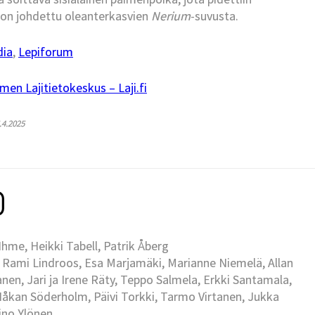
i on johdettu oleanterkasvien
Nerium
-suvusta.
dia
,
Lepiforum
men Lajitietokeskus – Laji.fi
5.4.2025
me, Heikki Tabell, Patrik Åberg
 Rami Lindroos, Esa Marjamäki, Marianne Niemelä, Allan
en, Jari ja Irene Räty, Teppo Salmela, Erkki Santamala,
Håkan Söderholm, Päivi Torkki, Tarmo Virtanen, Jukka
Eino Ylönen