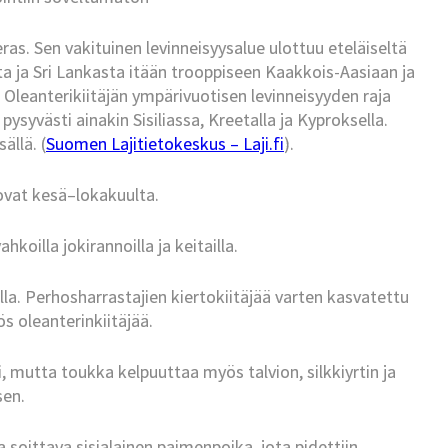
ras. Sen vakituinen levinneisyysalue ulottuu eteläiseltä
sta ja Sri Lankasta itään trooppiseen Kaakkois-Aasiaan ja
. Oleanterikiitäjän ympärivuotisen levinneisyyden raja
 pysyvästi ainakin Sisiliassa, Kreetalla ja Kyproksella.
llä. (
Suomen Lajitietokeskus – Laji.fi
).
vat kesä–lokakuulta.
ahkoilla jokirannoilla ja keitailla.
killa. Perhosharrastajien kiertokiitäjää varten kasvatettu
 oleanterinkiitäjää.
, mutta toukka kelpuuttaa myös talvion, silkkiyrtin ja
sen.
 soittava sisialainen paimenpoika, jota pidettiin