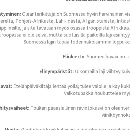
ntyminen:
Oleanterikiitäjä on Suomessa hyvin harvinainen vie
ereltä, Pohjois-Afrikasta, Lähi-idästä, Afganistanista, Intia
lippiineille, ja sitä tavataan myös osassa trooppista Afrikkaa
uroopassa ei ole selvä, mutta suotuisilla paikoilla laji esiintyy
Suomessa lajin tapaa todennäköisimmin loppukesä
Elinkierto:
Suomen havainnot o
Elinympäristöt:
Ulkomailla laji viihtyy kuiv
tavat:
Etelänpäiväkiitäjä lentää yöllä; tulee valolle ja käy ku
valkotupakka houkuttelee myös
hitysvaiheet:
Toukan pääasiallinen ravintokasvi on oleanteri
viiniköynnök
Muuta:
Daphnis
oli kreikkalaisessa mytologiassa panhuilua