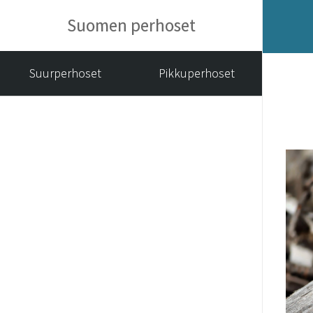
Suomen perhoset
Suurperhoset
Pikkuperhoset