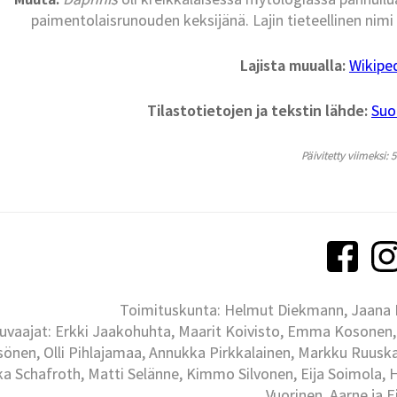
paimentolaisrunouden keksijänä. Lajin tieteellinen nim
Lajista muualla:
Wikipe
Tilastotietojen ja tekstin lähde:
Suo
Päivitetty viimeksi: 
Toimituskunta: Helmut Diekmann, Jaana Ih
uvaajat: Erkki Jaakohuhta, Maarit Koivisto, Emma Kosonen,
önen, Olli Pihlajamaa, Annukka Pirkkalainen, Markku Ruuskan
ka Schafroth, Matti Selänne, Kimmo Silvonen, Eija Soimola, 
Vuorinen, Aarne ja 