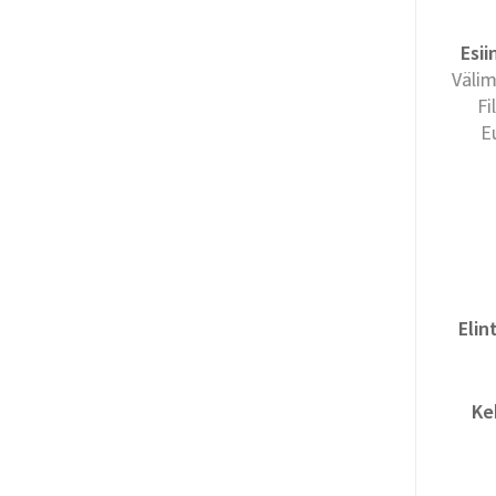
Esii
Välim
Fi
E
Elin
Ke