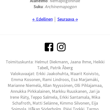
Alaheimo
: Nemapogoninae
Suku
:
Archinemapogon
← Edellinen
│
Seuraava →
Toimituskunta: Helmut Diekmann, Jaana Ihme, Heikki
Tabell, Patrik Åberg
Valokuvaajat: Erkki Jaakohuhta, Maarit Koivisto,
Emma Kosonen, Rami Lindroos, Esa Marjamäki,
Marianne Niemelä, Allan Nyyssönen, Olli Pihlajamaa,
Annukka Pirkkalainen, Markku Ruuskanen, Jari ja
Irene Räty, Teppo Salmela, Erkki Santamala, Mika
Schafroth, Matti Selänne, Kimmo Silvonen, Eija
Soimola, Håkan Söderholm, Päivi Torkki, Tarmo