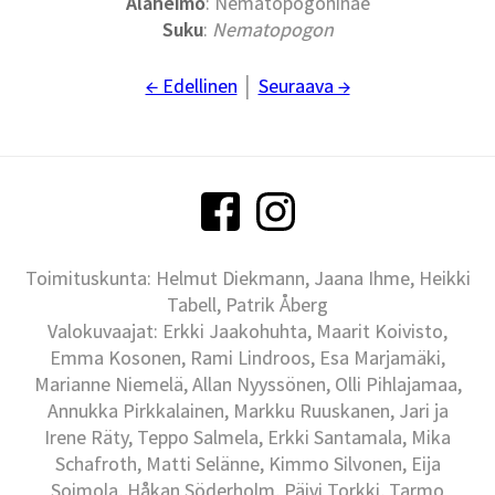
Alaheimo
: Nematopogoninae
Suku
:
Nematopogon
← Edellinen
│
Seuraava →
Toimituskunta: Helmut Diekmann, Jaana Ihme, Heikki
Tabell, Patrik Åberg
Valokuvaajat: Erkki Jaakohuhta, Maarit Koivisto,
Emma Kosonen, Rami Lindroos, Esa Marjamäki,
Marianne Niemelä, Allan Nyyssönen, Olli Pihlajamaa,
Annukka Pirkkalainen, Markku Ruuskanen, Jari ja
Irene Räty, Teppo Salmela, Erkki Santamala, Mika
Schafroth, Matti Selänne, Kimmo Silvonen, Eija
Soimola, Håkan Söderholm, Päivi Torkki, Tarmo