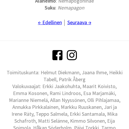
Alaheimo
: Nemapogoninae
Suku
:
Nemapagon
← Edellinen
│
Seuraava →
Toimituskunta: Helmut Diekmann, Jaana Ihme, Heikki
Tabell, Patrik Åberg
Valokuvaajat: Erkki Jaakohuhta, Maarit Koivisto,
Emma Kosonen, Rami Lindroos, Esa Marjamäki,
Marianne Niemelä, Allan Nyyssönen, Olli Pihlajamaa,
Annukka Pirkkalainen, Markku Ruuskanen, Jari ja
Irene Räty, Teppo Salmela, Erkki Santamala, Mika
Schafroth, Matti Selänne, Kimmo Silvonen, Eija
Soimola, Håkan Söderholm, Päivi Torkki, Tarmo