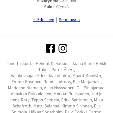
Sukuryhmä
: Archipini
Suku
:
Clepsis
← Edellinen
│
Seuraava →
Toimituskunta: Helmut Diekmann, Jaana Ihme, Heikki
Tabell, Patrik Åberg
Valokuvaajat: Erkki Jaakohuhta, Maarit Koivisto,
Emma Kosonen, Rami Lindroos, Esa Marjamäki,
Marianne Niemelä, Allan Nyyssönen, Olli Pihlajamaa,
Annukka Pirkkalainen, Markku Ruuskanen, Jari ja
Irene Räty, Teppo Salmela, Erkki Santamala, Mika
Schafroth, Matti Selänne, Kimmo Silvonen, Eija
Soimola, Håkan Söderholm, Päivi Torkki, Tarmo